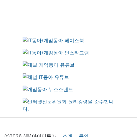
ⓒ2026 (주)아이티동아
소개
문의