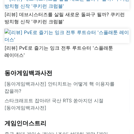
[리뷰] 데브시스터즈를 살릴 새로운 돌파구 될까? 쿠키런
방치형 신작 '쿠키런 크럼블'
[리뷰] PvE로 즐기는 잉크 전투 루트슈터 '스플래툰
레이더스'
동아게임백과사전
[동아게임백과사전] 안티치트는 어떻게 핵 이용자를
잡을까?
스타크래프트 잡아라! 국산 RTS 쏟아지던 시절
[동아게임백과사전]
게임인더스트리
중국 최대 게임쇼 ‘차이나조이’ 성대히 개막 [게임