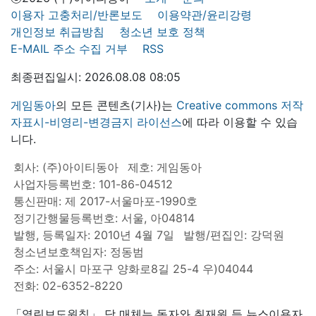
이용자 고충처리/반론보도
이용약관/윤리강령
개인정보 취급방침
청소년 보호 정책
E-MAIL 주소 수집 거부
RSS
최종편집일시: 2026.08.08 08:05
게임동아
의 모든 콘텐츠(기사)는
Creative commons 저작
자표시-비영리-변경금지 라이선스
에 따라 이용할 수 있습
니다.
회사: (주)아이티동아
제호: 게임동아
사업자등록번호: 101-86-04512
통신판매: 제 2017-서울마포-1990호
정기간행물등록번호: 서울, 아04814
발행, 등록일자: 2010년 4월 7일
발행/편집인: 강덕원
청소년보호책임자: 정동범
주소: 서울시 마포구 양화로8길 25-4 우)04044
전화: 02-6352-8220
「열린보도원칙」 당 매체는 독자와 취재원 등 뉴스이용자