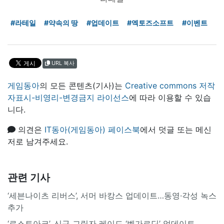
#라테일
#약속의 땅
#업데이트
#엑토즈소프트
#이벤트
URL 복사
게임동아
의 모든 콘텐츠(기사)는
Creative commons 저작
자표시-비영리-변경금지 라이선스
에 따라 이용할 수 있습
니다.
의견은
IT동아(게임동아) 페이스북
에서 덧글 또는 메신
저로 남겨주세요.
관련 기사
‘세븐나이츠 리버스’, 서머 바캉스 업데이트…동영·각성 녹스
추가
‘로스트아크’, 신규 그림자 레이드 ‘벨가르딘’ 업데이트