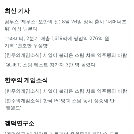
최신 기사
컴투스 ‘제우스: 오만의 신’, 8월 26일 정식 출시..'서머너즈
워' 아성 넘본다
그라비티, 2분기 매출 1,619억에 영업익 276억 원
기록..'견조한 우상향'
[한주의게임소식] 세일이 불러온 스팀 차트 역주행의 바람
‘QUIET’, 스팀 테스트 참가자 3만 명 몰렸다
한주의 게임소식
[한주의게임소식] 세일이 불러온 스팀 차트 역주행의 바람
[힌주의게임소식] 한국 PC방과 스팀 동시 상승세 탄
'팰월드'
겜덕연구소
[겜덕연구소] 경찰을 따돌리며 종횡무진! 게임 속 도둑