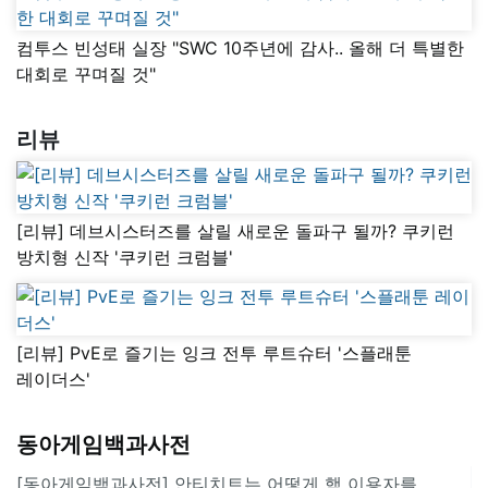
컴투스 빈성태 실장 "SWC 10주년에 감사.. 올해 더 특별한
대회로 꾸며질 것"
리뷰
[리뷰] 데브시스터즈를 살릴 새로운 돌파구 될까? 쿠키런
방치형 신작 '쿠키런 크럼블'
[리뷰] PvE로 즐기는 잉크 전투 루트슈터 '스플래툰
레이더스'
동아게임백과사전
[동아게임백과사전] 안티치트는 어떻게 핵 이용자를