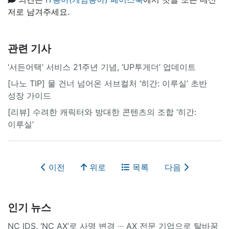
저로 남겨주세요.
관련 기사
‘서든어택’ 서비스 21주년 기념, ‘UP투게더’ 업데이트
[나노 TIP] 물 건너 넘어온 서브컬처 ‘히간: 이루실’ 초반
성장 가이드
[리뷰] 수려한 캐릭터와 방대한 콘텐츠의 조합 ‘히간:
이루실’
이전
위로
목록
다음
인기 뉴스
NC IDS, ‘NC AX’로 사명 변경 ∙∙∙ AX 전문 기업으로 탈바꿈