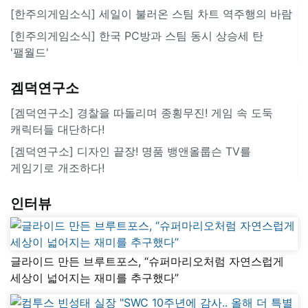
[한주의게임소식] 세일이 불러온 스팀 차트 역주행의 바람
[힌주의게임소식] 한국 PC방과 스팀 동시 상승세 탄
'팰월드'
겜덕연구소
[겜덕연구소] 경찰을 따돌리며 종횡무진! 게임 속 도둑
캐릭터들 대단하다!
[겜덕연구소] 디자인 끝장! 명품 뱅앤올룹슨 TV를
게임기로 개조하다!
인터뷰
글라이드 만든 브루트포스, “슈퍼마리오처럼 자연스럽게
세상이 넓어지는 재미를 추구했다”