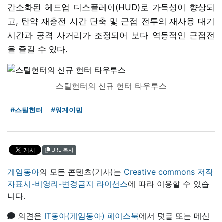
간소화된 헤드업 디스플레이(HUD)로 가독성이 향상되
고, 탄약 재충전 시간 단축 및 근접 전투의 재사용 대기
시간과 공격 사거리가 조정되어 보다 역동적인 근접전
을 즐길 수 있다.
스틸헌터의 신규 헌터 타우루스
#스틸헌터
#워게이밍
URL 복사
게임동아
의 모든 콘텐츠(기사)는
Creative commons 저작
자표시-비영리-변경금지 라이선스
에 따라 이용할 수 있습
니다.
의견은
IT동아(게임동아) 페이스북
에서 덧글 또는 메신