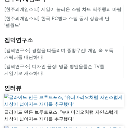
[한주의게임소식] 세일이 불러온 스팀 차트 역주행의 바람
[힌주의게임소식] 한국 PC방과 스팀 동시 상승세 탄
'팰월드'
겜덕연구소
[겜덕연구소] 경찰을 따돌리며 종횡무진! 게임 속 도둑
캐릭터들 대단하다!
[겜덕연구소] 디자인 끝장! 명품 뱅앤올룹슨 TV를
게임기로 개조하다!
인터뷰
글라이드 만든 브루트포스, “슈퍼마리오처럼 자연스럽게
세상이 넓어지는 재미를 추구했다”