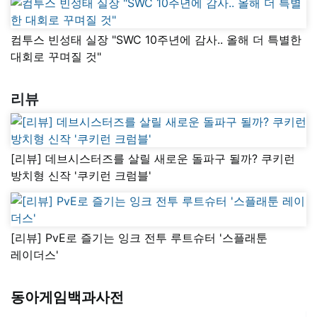
컴투스 빈성태 실장 "SWC 10주년에 감사.. 올해 더 특별한
대회로 꾸며질 것"
리뷰
[리뷰] 데브시스터즈를 살릴 새로운 돌파구 될까? 쿠키런
방치형 신작 '쿠키런 크럼블'
[리뷰] PvE로 즐기는 잉크 전투 루트슈터 '스플래툰
레이더스'
동아게임백과사전