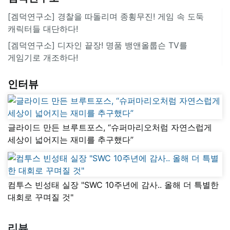
[겜덕연구소] 경찰을 따돌리며 종횡무진! 게임 속 도둑
캐릭터들 대단하다!
[겜덕연구소] 디자인 끝장! 명품 뱅앤올룹슨 TV를
게임기로 개조하다!
인터뷰
글라이드 만든 브루트포스, “슈퍼마리오처럼 자연스럽게
세상이 넓어지는 재미를 추구했다”
컴투스 빈성태 실장 "SWC 10주년에 감사.. 올해 더 특별한
대회로 꾸며질 것"
리뷰