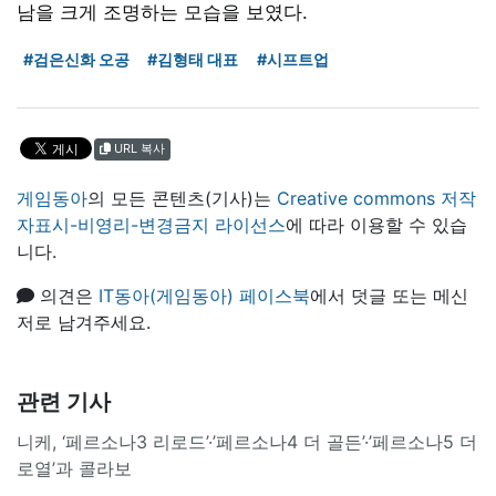
남을 크게 조명하는 모습을 보였다.
#검은신화 오공
#김형태 대표
#시프트업
URL 복사
게임동아
의 모든 콘텐츠(기사)는
Creative commons 저작
자표시-비영리-변경금지 라이선스
에 따라 이용할 수 있습
니다.
의견은
IT동아(게임동아) 페이스북
에서 덧글 또는 메신
저로 남겨주세요.
관련 기사
니케, ‘페르소나3 리로드’·’페르소나4 더 골든’·’페르소나5 더
로열’과 콜라보