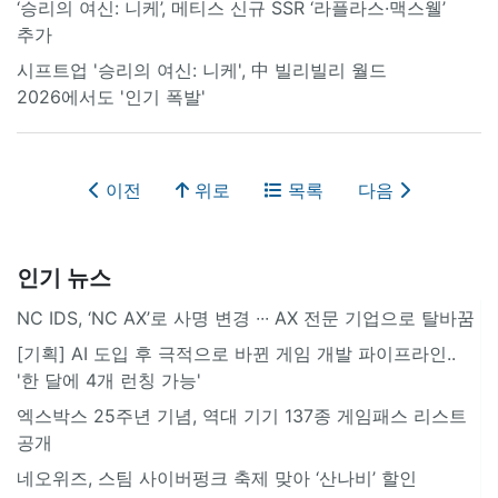
‘승리의 여신: 니케’, 메티스 신규 SSR ‘라플라스·맥스웰’
추가
시프트업 '승리의 여신: 니케', 中 빌리빌리 월드
2026에서도 '인기 폭발'
이전
위로
목록
다음
인기 뉴스
NC IDS, ‘NC AX’로 사명 변경 ∙∙∙ AX 전문 기업으로 탈바꿈
[기획] AI 도입 후 극적으로 바뀐 게임 개발 파이프라인..
'한 달에 4개 런칭 가능'
엑스박스 25주년 기념, 역대 기기 137종 게임패스 리스트
공개
네오위즈, 스팀 사이버펑크 축제 맞아 ‘산나비’ 할인