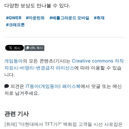
다양한 보상도 만나볼 수 있다.
#QWER
#마운틴듀
#배틀그라운드 모바일
#취재
#크래프톤
URL 복사
게임동아
의 모든 콘텐츠(기사)는
Creative commons 저작
자표시-비영리-변경금지 라이선스
에 따라 이용할 수 있습
니다.
의견은
IT동아(게임동아) 페이스북
에서 덧글 또는 메신
저로 남겨주세요.
관련 기사
[취재] "더현대에서 TFT가?" 백화점 고객들 시선 사로잡은