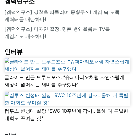
겜덕연구소
[겜덕연구소] 경찰을 따돌리며 종횡무진! 게임 속 도둑
캐릭터들 대단하다!
[겜덕연구소] 디자인 끝장! 명품 뱅앤올룹슨 TV를
게임기로 개조하다!
인터뷰
글라이드 만든 브루트포스, “슈퍼마리오처럼 자연스럽게
세상이 넓어지는 재미를 추구했다”
컴투스 빈성태 실장 "SWC 10주년에 감사.. 올해 더 특별한
대회로 꾸며질 것"