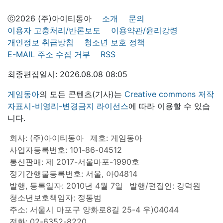
ⓒ2026 (주)아이티동아
소개
문의
이용자 고충처리/반론보도
이용약관/윤리강령
개인정보 취급방침
청소년 보호 정책
E-MAIL 주소 수집 거부
RSS
최종편집일시: 2026.08.08 08:05
게임동아
의 모든 콘텐츠(기사)는
Creative commons 저작
자표시-비영리-변경금지 라이선스
에 따라 이용할 수 있습
니다.
회사: (주)아이티동아
제호: 게임동아
사업자등록번호: 101-86-04512
통신판매: 제 2017-서울마포-1990호
정기간행물등록번호: 서울, 아04814
발행, 등록일자: 2010년 4월 7일
발행/편집인: 강덕원
청소년보호책임자: 정동범
주소: 서울시 마포구 양화로8길 25-4 우)04044
전화: 02-6352-8220