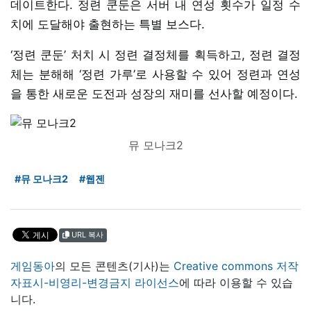
데이트한다. 정련 쿤둔은 서버 내 연성 횟수가 일정 수
치에 도달해야 출현하는 특별 보스다.
‘정련 쿤둔’ 처치 시 정련 결정체를 획득하고, 정련 결정
체는 분해해 ‘정련 가루’로 사용할 수 있어 정련과 연성
을 통한 새로운 도전과 성장의 재미를 선사할 예정이다.
뮤 모나크2
#뮤 모나크2
#웹젠
URL 복사
게임동아
의 모든 콘텐츠(기사)는
Creative commons 저작
자표시-비영리-변경금지 라이선스
에 따라 이용할 수 있습
니다.