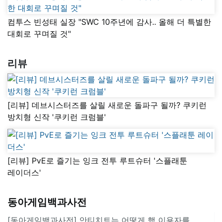
컴투스 빈성태 실장 "SWC 10주년에 감사.. 올해 더 특별한
대회로 꾸며질 것"
리뷰
[리뷰] 데브시스터즈를 살릴 새로운 돌파구 될까? 쿠키런
방치형 신작 '쿠키런 크럼블'
[리뷰] PvE로 즐기는 잉크 전투 루트슈터 '스플래툰
레이더스'
동아게임백과사전
[동아게임백과사전] 안티치트는 어떻게 핵 이용자를