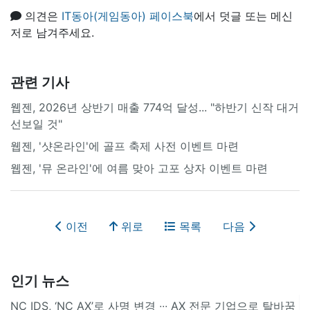
의견은
IT동아(게임동아) 페이스북
에서 덧글 또는 메신
저로 남겨주세요.
관련 기사
웹젠, 2026년 상반기 매출 774억 달성... "하반기 신작 대거
선보일 것"
웹젠, '샷온라인'에 골프 축제 사전 이벤트 마련
웹젠, '뮤 온라인'에 여름 맞아 고포 상자 이벤트 마련
이전
위로
목록
다음
인기 뉴스
NC IDS, ‘NC AX’로 사명 변경 ∙∙∙ AX 전문 기업으로 탈바꿈