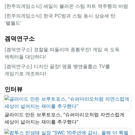
[한주의게임소식] 세일이 불러온 스팀 차트 역주행의 바람
[힌주의게임소식] 한국 PC방과 스팀 동시 상승세 탄
'팰월드'
겜덕연구소
[겜덕연구소] 경찰을 따돌리며 종횡무진! 게임 속 도둑
캐릭터들 대단하다!
[겜덕연구소] 디자인 끝장! 명품 뱅앤올룹슨 TV를
게임기로 개조하다!
인터뷰
글라이드 만든 브루트포스, “슈퍼마리오처럼 자연스럽게
세상이 넓어지는 재미를 추구했다”