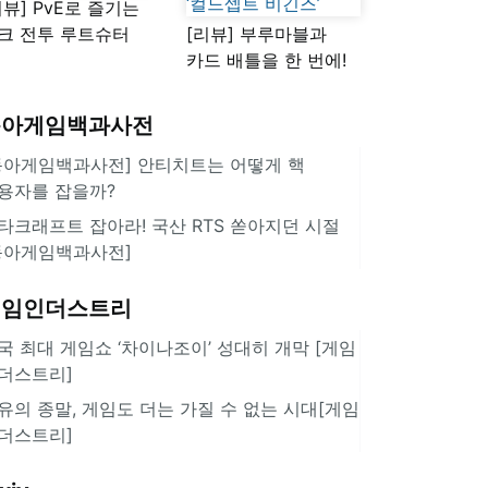
리뷰] PvE로 즐기는
크 전투 루트슈터
[리뷰] 부루마블과
스플래툰 레이더스'
카드 배틀을 한 번에!
10년 만에 등장한 신작
‘컬드셉트 비긴즈’
동아게임백과사전
동아게임백과사전] 안티치트는 어떻게 핵
용자를 잡을까?
타크래프트 잡아라! 국산 RTS 쏟아지던 시절
동아게임백과사전]
게임인더스트리
국 최대 게임쇼 ‘차이나조이’ 성대히 개막 [게임
더스트리]
유의 종말, 게임도 더는 가질 수 없는 시대[게임
더스트리]