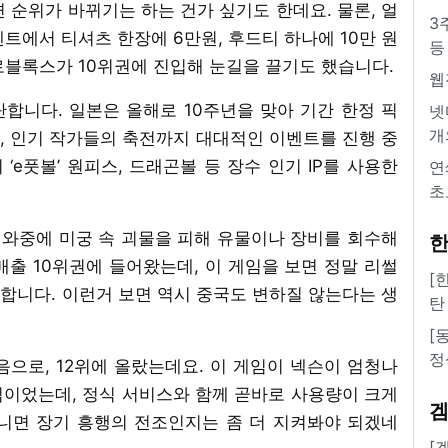
 순위가 바뀌기는 하는 건가 싶기도 한데요. 물론, 얼
3
트에서 티셔츠 한장에 6만원, 후드티 하나에 10만 원
등
로블록스가 10위권에 진입해 눈길을 끌기도 했습니다.
웹
합니다. 일본은 올해로 10주년을 맞아 기간 한정 픽
넷
개
, 인기 작가들의 축전까지 대대적인 이벤트를 진행 중
‘e풋볼’ 원피스, 드래곤볼 등 장수 인기 IP를 사용한
연
초
 와중에 미궁 속 괴물을 피해 유물이나 장비를 회수해
한
출 10위권에 들어왔는데, 이 게임을 보면 정말 리썰
[
 유사합니다. 이런거 보면 역시 중국도 변하질 않는다는 생
탄
[
정
으로, 12위에 올랐는데요. 이 게임이 넥슨이 엄청나
게임이었는데, 정식 서비스와 함께 곧바로 사용량이 크게
니면 장기 흥행의 전조인지는 좀 더 지켜봐야 되겠네
[