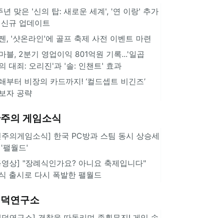
주년 맞은 '신의 탑: 새로운 세계', '연 이랑' 추가
 신규 업데이트
젠, '샷온라인'에 골프 축제 사전 이벤트 마련
마블, 2분기 영업이익 801억원 기록...'일곱
의 대죄: 오리진'과 '솔: 인챈트' 효과
쇄부터 비장의 카드까지! ‘컬드셉트 비긴즈’
보자 공략
주의 게임소식
힌주의게임소식] 한국 PC방과 스팀 동시 상승세
 '팰월드'
동영상] "장례식인가요? 아니요 축제입니다"
식 출시로 다시 폭발한 팰월드
겜덕연구소
겜덕연구소] 경찰을 따돌리며 종횡무진! 게임 속