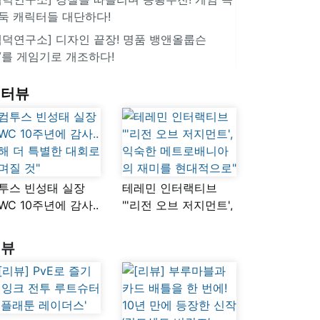
둑 캐릭터들 대단하다!
겜덕연구소] 디자인 끝장! 명품 뱅앤올룹슨
V를 게임기로 개조하다!
인터뷰
투스 빈성태 실장
테레민 인터랙티브
SWC 10주년에 감사..
"'리전 오브 저지먼트',
해 더 특별한 대회로
익숙한
며질 것"
메트로배니아의
리뷰
재미를 현대적으로"