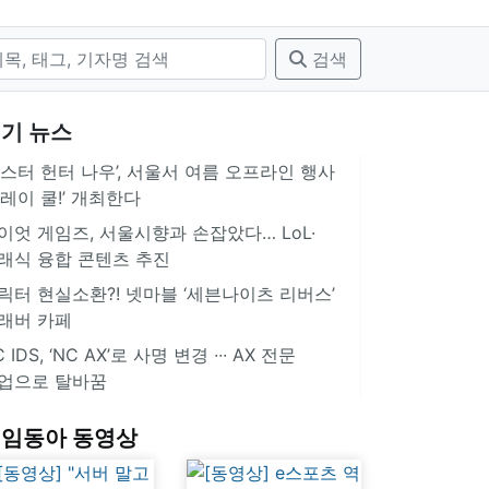
검색
기 뉴스
몬스터 헌터 나우’, 서울서 여름 오프라인 행사
플레이 쿨!’ 개최한다
이엇 게임즈, 서울시향과 손잡았다… LoL·
래식 융합 콘텐츠 추진
릭터 현실소환?! 넷마블 ‘세븐나이츠 리버스’
래버 카페
 IDS, ‘NC AX’로 사명 변경 ∙∙∙ AX 전문
업으로 탈바꿈
임동아 동영상