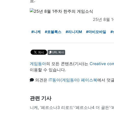
요.
25년 8월
#니케
#로블록스
#리니지M
#마비모바일
#
URL 복사
게임동아
의 모든 콘텐츠(기사)는
Creative
이용할 수 있습니다.
의견은
IT동아(게임동아) 페이스북
에서 덧글
관련 기사
니케, ‘페르소나3 리로드’·’페르소나4 더 골든’·