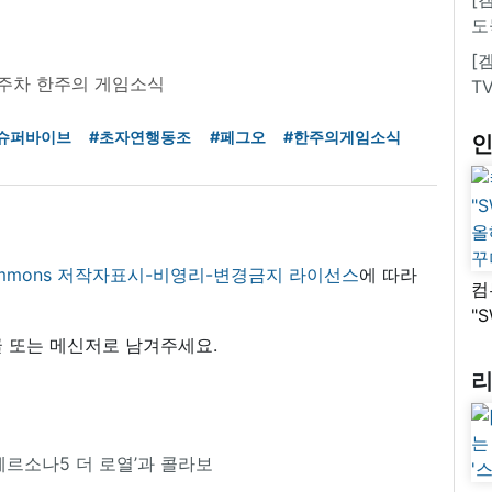
도
[
 1주차 한주의 게임소식
T
슈퍼바이브
#초자연행동조
#페그오
#한주의게임소식
 commons 저작자표시-비영리-변경금지 라이선스
에 따라
컴
"
올
 또는 메신저로 남겨주세요.
꾸
’페르소나5 더 로열’과 콜라보