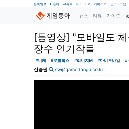
동아일보
IT동아
유튜브
네이버TV
페이스북
인스타그램
뉴스
리뷰
가이드
[동영상] "모바일도 
장수 인기작들
#니케
#로블록스
#리니지M
#마비모바일
#
신승원
sw@gamedonga.co.kr