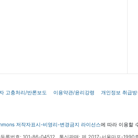
자 고충처리/반론보도
이용약관/윤리강령
개인정보 취급방
 commons 저작자표시-비영리-변경금지 라이선스
에 따라 이용할 
록번호: 101-86-04512
통신판매: 제 2017-서울마포-1990