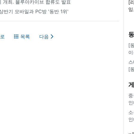
성황리 개최. 블루아카이브 합류도 발표
[
잉
상반기 모바일과 PC방 '동반 1위'
'
로
목록
다음
[
이
스
[
중
인
소
인