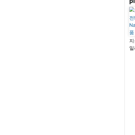
pi
지
일
님
리