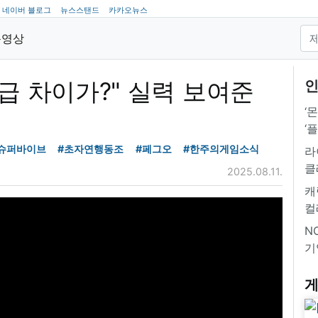
네이버 블로그
뉴스스탠드
카카오뉴스
동영상
체급 차이가?" 실력 보여준
인
‘
‘
슈퍼바이브
#초자연행동조
#페그오
#한주의게임소식
라
클
2025.08.11.
캐
컬
NC
기
게