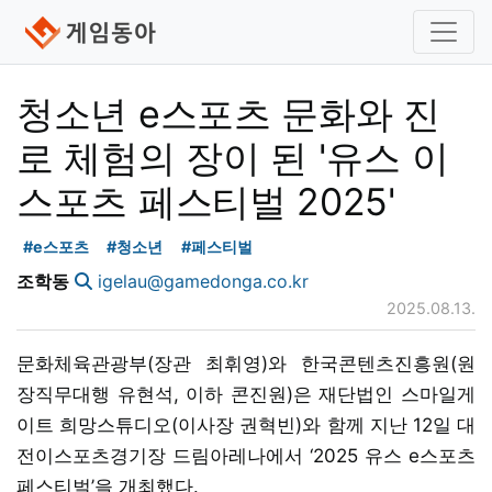
청소년 e스포츠 문화와 진
로 체험의 장이 된 '유스 이
스포츠 페스티벌 2025'
#e스포츠
#청소년
#페스티벌
조학동
igelau@gamedonga.co.kr
2025.08.13.
문화체육관광부(장관 최휘영)와 한국콘텐츠진흥원(원
장직무대행 유현석, 이하 콘진원)은 재단법인 스마일게
이트 희망스튜디오(이사장 권혁빈)와 함께 지난 12일 대
전이스포츠경기장 드림아레나에서 ‘2025 유스 e스포츠
페스티벌’을 개최했다.