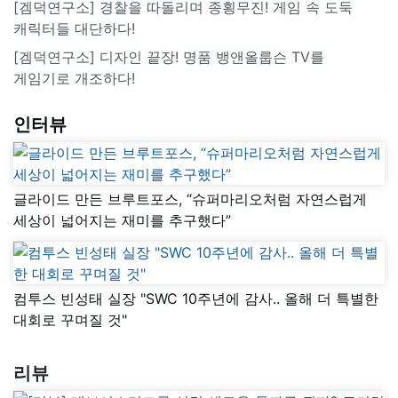
[겜덕연구소] 경찰을 따돌리며 종횡무진! 게임 속 도둑
캐릭터들 대단하다!
[겜덕연구소] 디자인 끝장! 명품 뱅앤올룹슨 TV를
게임기로 개조하다!
인터뷰
글라이드 만든 브루트포스, “슈퍼마리오처럼 자연스럽게
세상이 넓어지는 재미를 추구했다”
컴투스 빈성태 실장 "SWC 10주년에 감사.. 올해 더 특별한
대회로 꾸며질 것"
리뷰