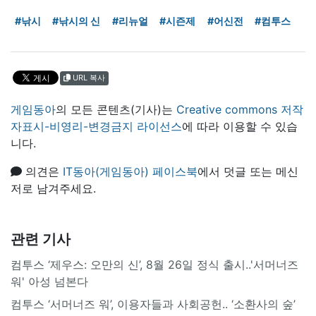
#낚시
#낚시의 신
#리뉴얼
#시즌제
#어신전
#컴투스
URL 복사
게임동아
의 모든 콘텐츠(기사)는
Creative commons 저작
자표시-비영리-변경금지 라이선스
에 따라 이용할 수 있습
니다.
의견은
IT동아(게임동아) 페이스북
에서 덧글 또는 메신
저로 남겨주세요.
관련 기사
컴투스 ‘제우스: 오만의 신’, 8월 26일 정식 출시..'서머너즈
워' 아성 넘본다
컴투스 ‘서머너즈 워’, 이용자들과 사회공헌.. ‘소환사의 숲’