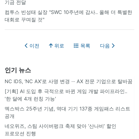
기금 전달
컴투스 빈성태 실장 "SWC 10주년에 감사.. 올해 더 특별한
대회로 꾸며질 것"
이전
위로
목록
다음
인기 뉴스
NC IDS, ‘NC AX’로 사명 변경 ∙∙∙ AX 전문 기업으로 탈바꿈
[기획] AI 도입 후 극적으로 바뀐 게임 개발 파이프라인..
'한 달에 4개 런칭 가능'
엑스박스 25주년 기념, 역대 기기 137종 게임패스 리스트
공개
네오위즈, 스팀 사이버펑크 축제 맞아 ‘산나비’ 할인
프로모션 진행