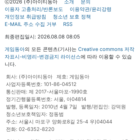
ⓒ2026 (주)아이티동아
소개
문의
이용자 고충처리/반론보도
이용약관/윤리강령
개인정보 취급방침
청소년 보호 정책
E-MAIL 주소 수집 거부
RSS
최종편집일시: 2026.08.08 08:05
게임동아
의 모든 콘텐츠(기사)는
Creative commons 저작
자표시-비영리-변경금지 라이선스
에 따라 이용할 수 있습
니다.
회사: (주)아이티동아
제호: 게임동아
사업자등록번호: 101-86-04512
통신판매: 제 2017-서울마포-1990호
정기간행물등록번호: 서울, 아04814
발행, 등록일자: 2010년 4월 7일
발행/편집인: 강덕원
청소년보호책임자: 정동범
주소: 서울시 마포구 양화로8길 25-4 우)04044
전화: 02-6352-8220