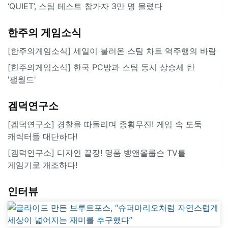
‘QUIET’, 스팀 테스트 참가자 3만 명 몰렸다
한주의 게임소식
[한주의게임소식] 세일이 불러온 스팀 차트 역주행의 바람
[힌주의게임소식] 한국 PC방과 스팀 동시 상승세 탄
'팰월드'
겜덕연구소
[겜덕연구소] 경찰을 따돌리며 종횡무진! 게임 속 도둑
캐릭터들 대단하다!
[겜덕연구소] 디자인 끝장! 명품 뱅앤올룹슨 TV를
게임기로 개조하다!
인터뷰