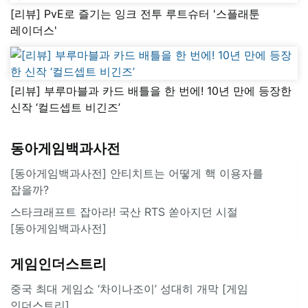
[리뷰] PvE로 즐기는 잉크 전투 루트슈터 '스플래툰
레이더스'
[리뷰] 부루마블과 카드 배틀을 한 번에! 10년 만에 등장한
신작 ‘컬드셉트 비긴즈’
동아게임백과사전
[동아게임백과사전] 안티치트는 어떻게 핵 이용자를
잡을까?
스타크래프트 잡아라! 국산 RTS 쏟아지던 시절
[동아게임백과사전]
게임인더스트리
중국 최대 게임쇼 ‘차이나조이’ 성대히 개막 [게임
인더스트리]