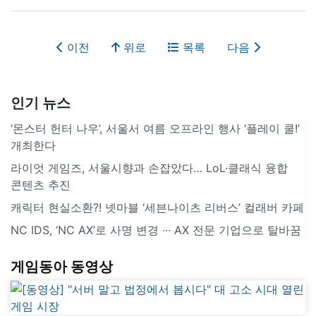
이전
위로
목록
다음
인기 뉴스
‘몬스터 헌터 나우’, 서울서 여름 오프라인 행사 ‘플레이 쿨!’
개최한다
라이엇 게임즈, 서울시향과 손잡았다… LoL·클래식 융합
콘텐츠 추진
캐릭터 현실소환?! 넷마블 ‘세븐나이츠 리버스’ 컬래버 카페
NC IDS, ‘NC AX’로 사명 변경 ∙∙∙ AX 전문 기업으로 탈바꿈
게임동아 동영상