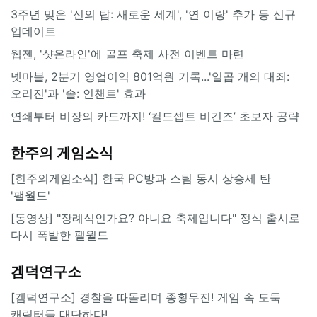
3주년 맞은 '신의 탑: 새로운 세계', '연 이랑' 추가 등 신규
업데이트
웹젠, '샷온라인'에 골프 축제 사전 이벤트 마련
넷마블, 2분기 영업이익 801억원 기록...'일곱 개의 대죄:
오리진'과 '솔: 인챈트' 효과
연쇄부터 비장의 카드까지! ‘컬드셉트 비긴즈’ 초보자 공략
한주의 게임소식
[힌주의게임소식] 한국 PC방과 스팀 동시 상승세 탄
'팰월드'
[동영상] "장례식인가요? 아니요 축제입니다" 정식 출시로
다시 폭발한 팰월드
겜덕연구소
[겜덕연구소] 경찰을 따돌리며 종횡무진! 게임 속 도둑
캐릭터들 대단하다!