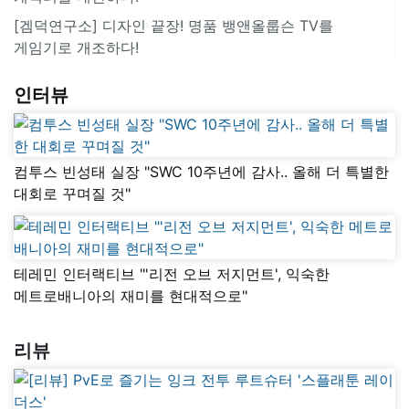
[겜덕연구소] 디자인 끝장! 명품 뱅앤올룹슨 TV를
게임기로 개조하다!
인터뷰
컴투스 빈성태 실장 "SWC 10주년에 감사.. 올해 더 특별한
대회로 꾸며질 것"
테레민 인터랙티브 "'리전 오브 저지먼트', 익숙한
메트로배니아의 재미를 현대적으로"
리뷰