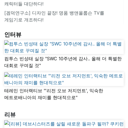
캐릭터들 대단하다!
[겜덕연구소] 디자인 끝장! 명품 뱅앤올룹슨 TV를
게임기로 개조하다!
인터뷰
컴투스 빈성태 실장 "SWC 10주년에 감사.. 올해 더 특별한
대회로 꾸며질 것"
테레민 인터랙티브 "'리전 오브 저지먼트', 익숙한
메트로배니아의 재미를 현대적으로"
리뷰