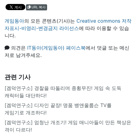
URL 복사
게임동아
의 모든 콘텐츠(기사)는
Creative commons 저작
자표시-비영리-변경금지 라이선스
에 따라 이용할 수 있습
니다.
의견은
IT동아(게임동아) 페이스북
에서 덧글 또는 메신
저로 남겨주세요.
관련 기사
[겜덕연구소] 경찰을 따돌리며 종횡무진! 게임 속 도둑
캐릭터들 대단하다!
[겜덕연구소] 디자인 끝장! 명품 뱅앤올룹슨 TV를
게임기로 개조하다!
[겜덕연구소] 엄청난 개조기! 게임 매니아들이 만든 책상은
격이 다르다!