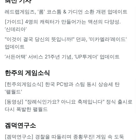
최신 기사
레드랩게임즈, '롬' 코스튬 & 가디언 소환 개편 업데이트
[가이드] 4명의 캐릭터가 만들어가는 액션의 다양성.
‘신데리아’
"이것이 결국 당신의 뜻입니까!" 던파, ‘미카엘라’레이드'
업데이트
‘서든어택’ 서비스 21주년 기념, ‘UP투게더’ 업데이트
한주의 게임소식
[힌주의게임소식] 한국 PC방과 스팀 동시 상승세 탄
'팰월드'
[동영상] "장례식인가요? 아니요 축제입니다" 정식 출시로
다시 폭발한 팰월드
겜덕연구소
[겜덕연구소] 경찰을 따돌리며 종횡무진! 게임 속 도둑