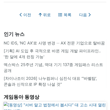
이전
위로
목록
다음
인기 뉴스
NC IDS, ‘NC AX’로 사명 변경 ∙∙∙ AX 전문 기업으로 탈바꿈
[기획] AI 도입 후 극적으로 바뀐 게임 개발 파이프라인..
'한 달에 4개 런칭 가능'
엑스박스 25주년 기념, 역대 기기 137종 게임패스 리스트
공개
[차이나조이 2026] 나누컴퍼니 심진식 대표 “‘바벨탑’,
콘솔과 신작으로 IP 확장 나설 것”
게임동아 동영상