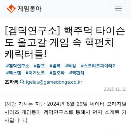
[겜덕연구소] 핵주먹 타이슨
도 울고갈 게임 속 핵펀치
캐릭터들!
#겜덕연구소
#랄프
#발록
#복싱
#스트리트파이터2
#엑스맨
#저거노트
#킹오파
#핵펀치
조학동
igelau@gamedonga.co.kr
2025.12.12.
(해당 기사는 지난 2024년 8월 29일 네이버 오리지널
시리즈 게임동아 겜덕연구소를 통해서 먼저 소개된 기
사입니다.)