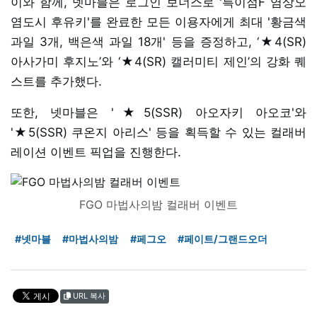
이와 함께, 넷마블은 로그인 보너스로 '특이점F 염상오
염도시 후유키'를 완료한 모든 이용자에게 최대 '황금색
과일 3개, 백은색 과일 18개' 등을 증정하고, ‘★4(SR)
아사가미 후지노’와 ‘★4(SR) 캘러미티 제인’의 강화 퀘
스트를 추가했다.
또한, 넷마블은 '★5(SSR) 아오자키 아오코'와
'★5(SSR) 쿠온지 아리스' 등을 획득할 수 있는 컬래버
레이션 이벤트 픽업을 진행한다.
FGO 마법사의밤 컬래버 이벤트
#넷마블
#마법사의밤
#페그오
#페이트/그랜드오더
URL 복사