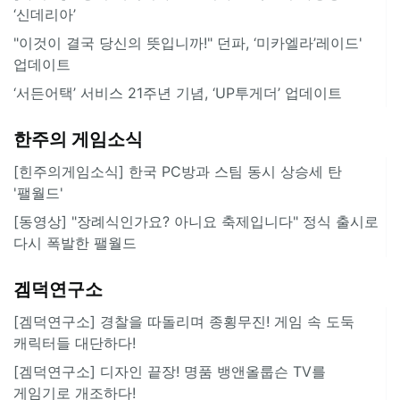
‘신데리아’
"이것이 결국 당신의 뜻입니까!" 던파, ‘미카엘라’레이드'
업데이트
‘서든어택’ 서비스 21주년 기념, ‘UP투게더’ 업데이트
한주의 게임소식
[힌주의게임소식] 한국 PC방과 스팀 동시 상승세 탄
'팰월드'
[동영상] "장례식인가요? 아니요 축제입니다" 정식 출시로
다시 폭발한 팰월드
겜덕연구소
[겜덕연구소] 경찰을 따돌리며 종횡무진! 게임 속 도둑
캐릭터들 대단하다!
[겜덕연구소] 디자인 끝장! 명품 뱅앤올룹슨 TV를
게임기로 개조하다!