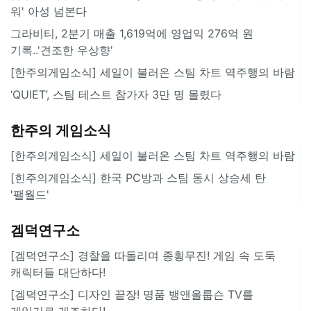
워' 아성 넘본다
그라비티, 2분기 매출 1,619억에 영업익 276억 원
기록..'견조한 우상향'
[한주의게임소식] 세일이 불러온 스팀 차트 역주행의 바람
‘QUIET’, 스팀 테스트 참가자 3만 명 몰렸다
한주의 게임소식
[한주의게임소식] 세일이 불러온 스팀 차트 역주행의 바람
[힌주의게임소식] 한국 PC방과 스팀 동시 상승세 탄
'팰월드'
겜덕연구소
[겜덕연구소] 경찰을 따돌리며 종횡무진! 게임 속 도둑
캐릭터들 대단하다!
[겜덕연구소] 디자인 끝장! 명품 뱅앤올룹슨 TV를
게임기로 개조하다!