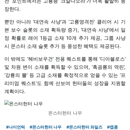
전’ 포인트에서는 고룡종 ‘크샬다오라’가 더욱 활발히 등
장한다.
뿐만 아니라 ‘대연속 사냥’과 ‘고룡영격전’ 클리어 시 기
본 보수 슬롯의 소재 획득량 증가, ‘대연속 사냥’에서 일
정 확률로 레어 1등급 소재 10개 추가 제공, 그룹 사냥
시 몬스터 소재 슬롯 추가 등 풍성한 혜택도 제공된다.
이 밖에도 ‘헤비보우건’ 전용 퀘스트를 통해 ‘디아블로스’
및 차원 변이 소재를 획득할 수 있으며, ‘흑굉룡의 역린’,
‘강룡의 뿔’ 등 고급 소재를 확정적으로 얻을 수 있는 ‘프
리미엄 퀘스트’도 함께 선보여 헌터들의 성장을 지원할
계획이다.
몬스터헌터 나우
#나이언틱
#몬스터헌터 나우
#몬스터헌터 와일즈
#캡콤