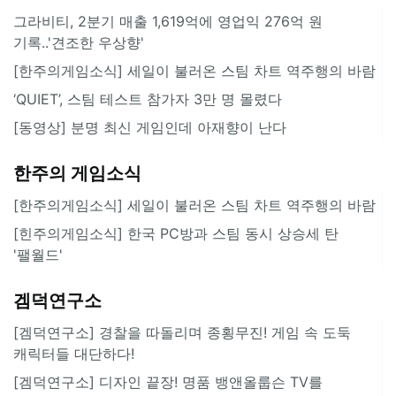
그라비티, 2분기 매출 1,619억에 영업익 276억 원
기록..'견조한 우상향'
[한주의게임소식] 세일이 불러온 스팀 차트 역주행의 바람
‘QUIET’, 스팀 테스트 참가자 3만 명 몰렸다
[동영상] 분명 최신 게임인데 아재향이 난다
한주의 게임소식
[한주의게임소식] 세일이 불러온 스팀 차트 역주행의 바람
[힌주의게임소식] 한국 PC방과 스팀 동시 상승세 탄
'팰월드'
겜덕연구소
[겜덕연구소] 경찰을 따돌리며 종횡무진! 게임 속 도둑
캐릭터들 대단하다!
[겜덕연구소] 디자인 끝장! 명품 뱅앤올룹슨 TV를