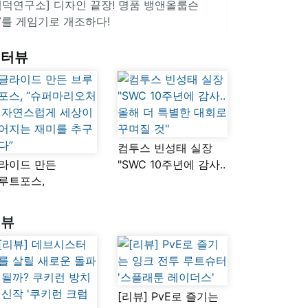
겜덕연구소] 디자인 끝장! 명품 뱅앤올룹슨
V를 게임기로 개조하다!
인터뷰
컴투스 빈성태 실장
라이드 만든
"SWC 10주년에 감사..
루트포스,
올해 더 특별한 대회로
슈퍼마리오처럼
꾸며질 것"
연스럽게 세상이
리뷰
어지는 재미를
구했다”
[리뷰] PvE로 즐기는