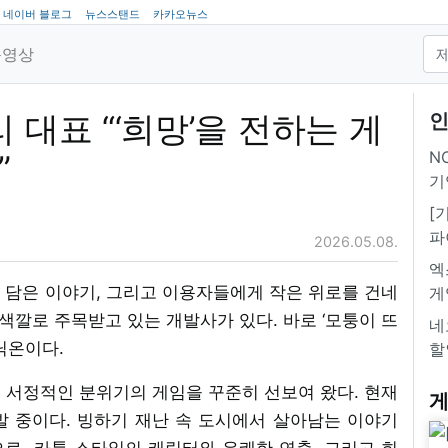
네이버 블로그
뉴스스탠드
카카오뉴스
동영상
 대표 “‘희망’을 전하는 게
인
NC
”
기
[
파
2026.05.08.
엑
 담은 이야기, 그리고 이용자들에게 작은 위로를 건네
게
 색깔로 주목받고 있는 개발사가 있다. 바로 ‘모퉁이 뜨
네
유닉온이다.
할
 서정적인 분위기의 게임을 꾸준히 선보여 왔다. 현재
게
을 개발 중이다. 빙하기 재난 속 도시에서 살아남는 이야기
로, 카툰 스타일의 캐릭터와 유쾌한 연출, 그리고 희