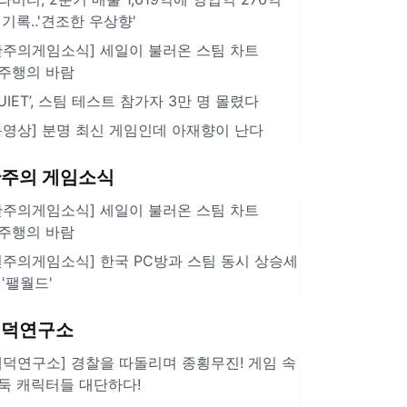
 기록..'견조한 우상향'
한주의게임소식] 세일이 불러온 스팀 차트
주행의 바람
QUIET’, 스팀 테스트 참가자 3만 명 몰렸다
동영상] 분명 최신 게임인데 아재향이 난다
주의 게임소식
한주의게임소식] 세일이 불러온 스팀 차트
주행의 바람
힌주의게임소식] 한국 PC방과 스팀 동시 상승세
 '팰월드'
겜덕연구소
겜덕연구소] 경찰을 따돌리며 종횡무진! 게임 속
둑 캐릭터들 대단하다!