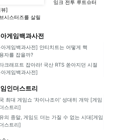
잉크 전투 루트슈터
리뷰]
'스플래툰 레이더스'
브시스터즈를 살릴
로운 돌파구 될까?
키런 방치형 신작
동아게임백과사전
쿠키런 크럼블'
동아게임백과사전] 안티치트는 어떻게 핵
용자를 잡을까?
타크래프트 잡아라! 국산 RTS 쏟아지던 시절
동아게임백과사전]
게임인더스트리
국 최대 게임쇼 ‘차이나조이’ 성대히 개막 [게임
더스트리]
유의 종말, 게임도 더는 가질 수 없는 시대[게임
더스트리]