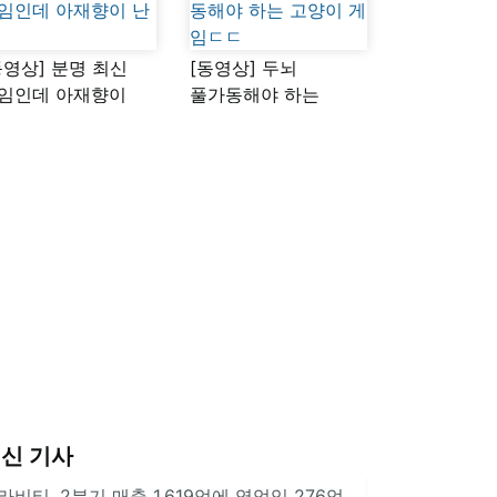
동영상] 분명 최신
[동영상] 두뇌
임인데 아재향이
풀가동해야 하는
다
고양이 게임ㄷㄷ
신 기사
라비티, 2분기 매출 1,619억에 영업익 276억