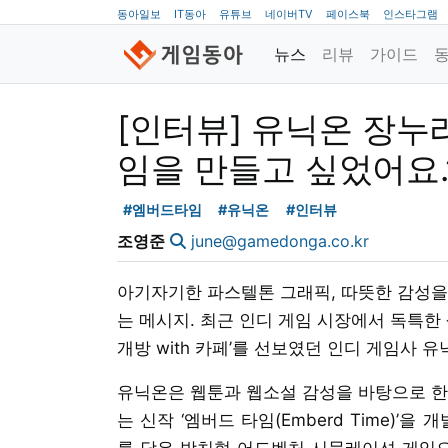
동아일보
IT동아
유튜브
네이버TV
페이스북
인스타그램
뉴스
리뷰
가이드
[인터뷰] 유닉온 장누리
임을 만들고 싶었어요.
#엠버드타임
#유닉온
#인터뷰
조영준
june@gamedonga.co.kr
아기자기한 파스텔톤 그래픽, 따뜻한 감성을
는 메시지. 최근 인디 게임 시장에서 독특한
개방 with 카페’를 선보였던 인디 게임사 
유닉온은 웹툰과 웹소설 감성을 바탕으로 한
는 신작 ‘엠버드 타임(Emberd Time)’
를 담은 방치형 어드벤처 시뮬레이션 게임으