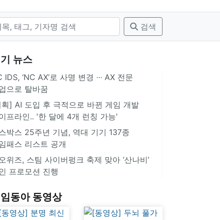
검색
기 뉴스
 IDS, ‘NC AX’로 사명 변경 ∙∙∙ AX 전문
업으로 탈바꿈
기획] AI 도입 후 극적으로 바뀐 게임 개발
이프라인.. '한 달에 4개 런칭 가능'
스박스 25주년 기념, 역대 기기 137종
임패스 리스트 공개
오위즈, 스팀 사이버펑크 축제 맞아 ‘산나비’
인 프로모션 진행
임동아 동영상