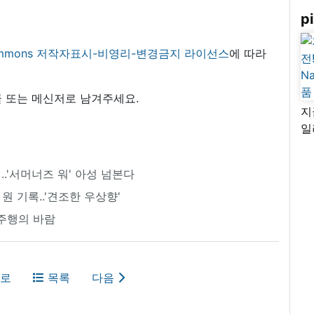
pi
 commons 저작자표시-비영리-변경금지 라이선스
에 따라
 또는 메신저로 남겨주세요.
지
일
님
리
시..'서머너즈 워' 아성 넘본다
 원 기록..'견조한 우상향'
주행의 바람
로
목록
다음