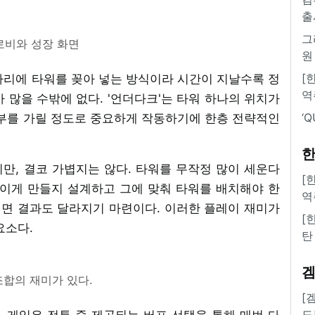
출
그
로비와 성장 화면
원
[
자리에 타워를 꽂아 넣는 방식이라 시간이 지날수록 정
역
 많을 수밖에 없다. '언더다크'는 타워 하나의 위치가
‘
여부를 가릴 정도로 중요하게 작동하기에 한층 전략적인
한
만, 결코 가볍지는 않다. 타워를 무작정 많이 세운다
[
직이게 만들지 설계하고 그에 맞춰 타워를 배치해야 한
역
뀌면 결과도 달라지기 마련이다. 이러한 플레이 재미가
[
요소다.
탄
조합의 재미가 있다.
[
도
 게임은 전투 중 제공되는 버프 선택을 통해 매번 다