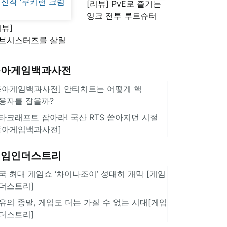
[리뷰] PvE로 즐기는
잉크 전투 루트슈터
리뷰]
'스플래툰 레이더스'
브시스터즈를 살릴
로운 돌파구 될까?
키런 방치형 신작
동아게임백과사전
쿠키런 크럼블'
동아게임백과사전] 안티치트는 어떻게 핵
용자를 잡을까?
타크래프트 잡아라! 국산 RTS 쏟아지던 시절
동아게임백과사전]
게임인더스트리
국 최대 게임쇼 ‘차이나조이’ 성대히 개막 [게임
더스트리]
유의 종말, 게임도 더는 가질 수 없는 시대[게임
더스트리]