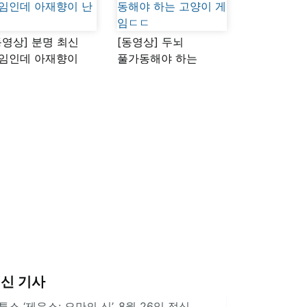
동영상] 분명 최신
[동영상] 두뇌
임인데 아재향이
풀가동해야 하는
다
고양이 게임ㄷㄷ
신 기사
투스 ‘제우스: 오만의 신’, 8월 26일 정식