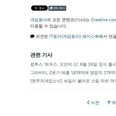
URL 복사
게임동아
의 모든 콘텐츠(기사)는
Creative
이용할 수 있습니다.
의견은
IT동아(게임동아) 페이스북
에서 덧글
관련 기사
컴투스 ‘제우스: 오만의 신’, 8월 26일 정식 출
그라비티, 2분기 매출 1,619억에 영업익 276억
[한주의게임소식] 세일이 불러온 스팀 차트 역
이전
위