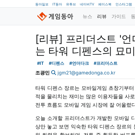
동아일보
IT동아
유튜브
네이버TV
페이스북
인스타그램
뉴스
리뷰
가이드
[리뷰] 프리더스트 '언
는 타워 디펜스의 묘
#IT
#디펜스
#언더다크
#프리더스트
조광민
jgm21@gamedonga.co.kr
타워 디펜스 장르는 모바일게임 초창기부터 
적을 물리치는 재미는 많은 이용자들을 사로
전투 흐름도 모바일 게임 시장에 잘 어울렸다
오늘 소개할 프리더스트가 개발한 모바일 디펜
상만 놓고 보면 익숙한 타워 디펜스 장르의 
워 화력을 확보하며, 전투 중 획득한 버프를