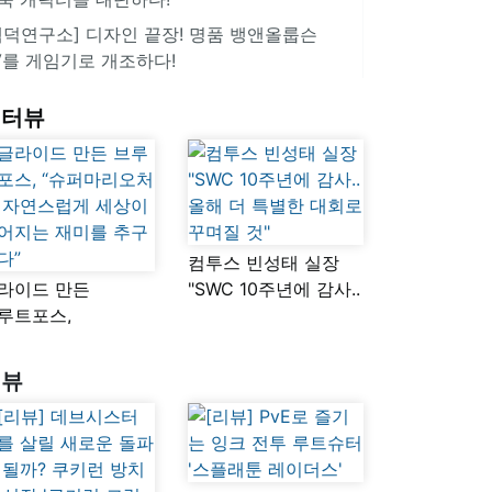
겜덕연구소] 디자인 끝장! 명품 뱅앤올룹슨
V를 게임기로 개조하다!
인터뷰
컴투스 빈성태 실장
라이드 만든
"SWC 10주년에 감사..
루트포스,
올해 더 특별한 대회로
슈퍼마리오처럼
꾸며질 것"
연스럽게 세상이
리뷰
어지는 재미를
구했다”