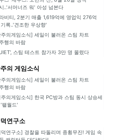
시..'서머너즈 워' 아성 넘본다
라비티, 2분기 매출 1,619억에 영업익 276억
 기록..'견조한 우상향'
한주의게임소식] 세일이 불러온 스팀 차트
주행의 바람
QUIET’, 스팀 테스트 참가자 3만 명 몰렸다
주의 게임소식
한주의게임소식] 세일이 불러온 스팀 차트
주행의 바람
힌주의게임소식] 한국 PC방과 스팀 동시 상승세
 '팰월드'
겜덕연구소
겜덕연구소] 경찰을 따돌리며 종횡무진! 게임 속
둑 캐릭터들 대단하다!