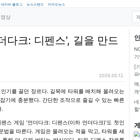
네이버 블로그
뉴스스탠드
카카오뉴스
동영상
더다크: 디펜스', 길을 만드
인
NC
미
기
[
파
2026.05.12.
엑
인기를 끌던 장르다. 길목에 타워를 배치해 몰려오는
게
잡기에 충분했다. 간단한 조작으로 즐길 수 있는 빠른
네
.
할
스 게임 '언더다크: 디펜스(이하 언더다크)'도 첫인
게
문법을 따른다. 게임은 몰려오는 적을 막고, 타워를 세
 통해 더 오래 버티는 방식이다. 타워 디펜스 장르를