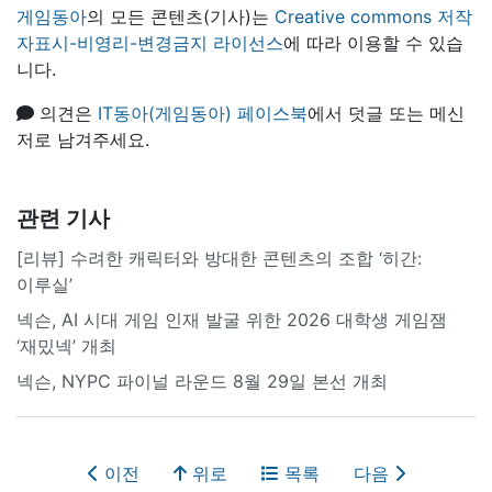
게임동아
의 모든 콘텐츠(기사)는
Creative commons 저작
자표시-비영리-변경금지 라이선스
에 따라 이용할 수 있습
니다.
의견은
IT동아(게임동아) 페이스북
에서 덧글 또는 메신
저로 남겨주세요.
관련 기사
[리뷰] 수려한 캐릭터와 방대한 콘텐츠의 조합 ‘히간:
이루실’
넥슨, AI 시대 게임 인재 발굴 위한 2026 대학생 게임잼
‘재밌넥’ 개최
넥슨, NYPC 파이널 라운드 8월 29일 본선 개최
이전
위로
목록
다음