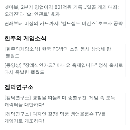
넷마블, 2분기 영업이익 801억원 기록...'일곱 개의 대죄:
오리진'과 '솔: 인챈트' 효과
연쇄부터 비장의 카드까지! ‘컬드셉트 비긴즈’ 초보자 공략
한주의 게임소식
[힌주의게임소식] 한국 PC방과 스팀 동시 상승세 탄
'팰월드'
[동영상] "장례식인가요? 아니요 축제입니다" 정식 출시로
다시 폭발한 팰월드
겜덕연구소
[겜덕연구소] 경찰을 따돌리며 종횡무진! 게임 속 도둑
캐릭터들 대단하다!
[겜덕연구소] 디자인 끝장! 명품 뱅앤올룹슨 TV를
게임기로 개조하다!