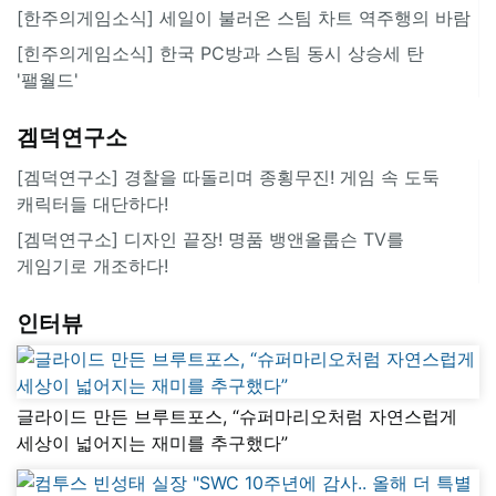
[한주의게임소식] 세일이 불러온 스팀 차트 역주행의 바람
[힌주의게임소식] 한국 PC방과 스팀 동시 상승세 탄
'팰월드'
겜덕연구소
[겜덕연구소] 경찰을 따돌리며 종횡무진! 게임 속 도둑
캐릭터들 대단하다!
[겜덕연구소] 디자인 끝장! 명품 뱅앤올룹슨 TV를
게임기로 개조하다!
인터뷰
글라이드 만든 브루트포스, “슈퍼마리오처럼 자연스럽게
세상이 넓어지는 재미를 추구했다”