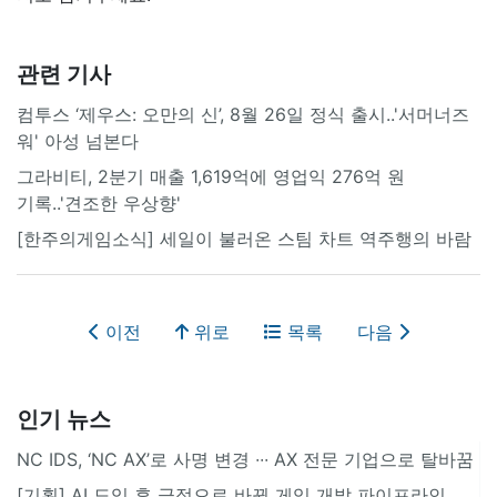
관련 기사
컴투스 ‘제우스: 오만의 신’, 8월 26일 정식 출시..'서머너즈
워' 아성 넘본다
그라비티, 2분기 매출 1,619억에 영업익 276억 원
기록..'견조한 우상향'
[한주의게임소식] 세일이 불러온 스팀 차트 역주행의 바람
이전
위로
목록
다음
인기 뉴스
NC IDS, ‘NC AX’로 사명 변경 ∙∙∙ AX 전문 기업으로 탈바꿈
[기획] AI 도입 후 극적으로 바뀐 게임 개발 파이프라인..