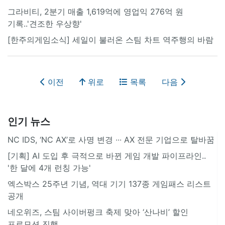
그라비티, 2분기 매출 1,619억에 영업익 276억 원
기록..'견조한 우상향'
[한주의게임소식] 세일이 불러온 스팀 차트 역주행의 바람
이전
위로
목록
다음
인기 뉴스
NC IDS, ‘NC AX’로 사명 변경 ∙∙∙ AX 전문 기업으로 탈바꿈
[기획] AI 도입 후 극적으로 바뀐 게임 개발 파이프라인..
'한 달에 4개 런칭 가능'
엑스박스 25주년 기념, 역대 기기 137종 게임패스 리스트
공개
네오위즈, 스팀 사이버펑크 축제 맞아 ‘산나비’ 할인
프로모션 진행