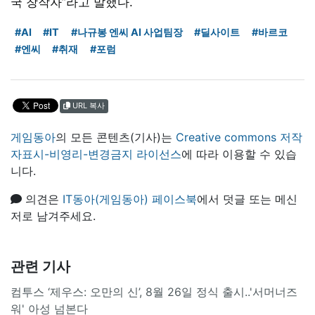
국 창작자”라고 말했다.
#AI
#IT
#나규봉 엔씨 AI 사업팀장
#딜사이트
#바르코
#엔씨
#취재
#포럼
URL 복사
게임동아
의 모든 콘텐츠(기사)는
Creative commons 저작
자표시-비영리-변경금지 라이선스
에 따라 이용할 수 있습
니다.
의견은
IT동아(게임동아) 페이스북
에서 덧글 또는 메신
저로 남겨주세요.
관련 기사
컴투스 ‘제우스: 오만의 신’, 8월 26일 정식 출시..'서머너즈
워' 아성 넘본다