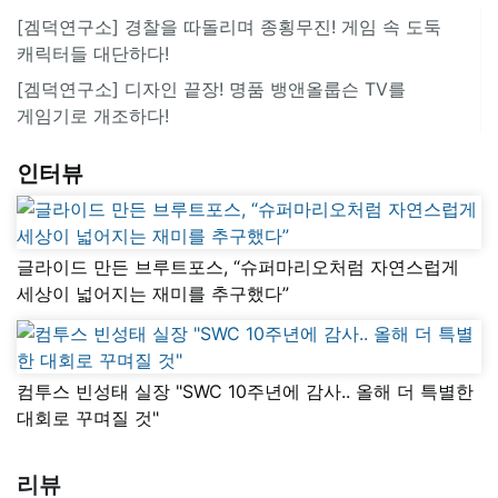
[겜덕연구소] 경찰을 따돌리며 종횡무진! 게임 속 도둑
캐릭터들 대단하다!
[겜덕연구소] 디자인 끝장! 명품 뱅앤올룹슨 TV를
게임기로 개조하다!
인터뷰
글라이드 만든 브루트포스, “슈퍼마리오처럼 자연스럽게
세상이 넓어지는 재미를 추구했다”
컴투스 빈성태 실장 "SWC 10주년에 감사.. 올해 더 특별한
대회로 꾸며질 것"
리뷰