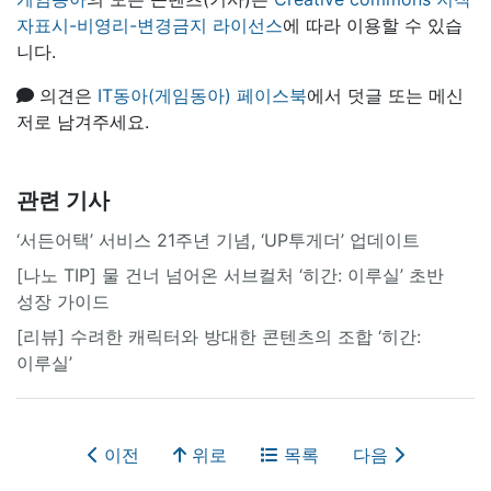
자표시-비영리-변경금지 라이선스
에 따라 이용할 수 있습
니다.
의견은
IT동아(게임동아) 페이스북
에서 덧글 또는 메신
저로 남겨주세요.
관련 기사
‘서든어택’ 서비스 21주년 기념, ‘UP투게더’ 업데이트
[나노 TIP] 물 건너 넘어온 서브컬처 ‘히간: 이루실’ 초반
성장 가이드
[리뷰] 수려한 캐릭터와 방대한 콘텐츠의 조합 ‘히간:
이루실’
이전
위로
목록
다음