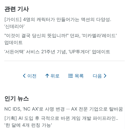
관련 기사
[가이드] 4명의 캐릭터가 만들어가는 액션의 다양성.
‘신데리아’
"이것이 결국 당신의 뜻입니까!" 던파, ‘미카엘라’레이드'
업데이트
‘서든어택’ 서비스 21주년 기념, ‘UP투게더’ 업데이트
이전
위로
목록
다음
인기 뉴스
NC IDS, ‘NC AX’로 사명 변경 ∙∙∙ AX 전문 기업으로 탈바꿈
[기획] AI 도입 후 극적으로 바뀐 게임 개발 파이프라인..
'한 달에 4개 런칭 가능'