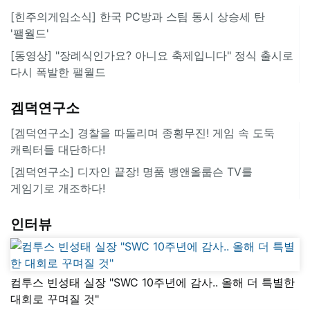
[힌주의게임소식] 한국 PC방과 스팀 동시 상승세 탄
'팰월드'
[동영상] "장례식인가요? 아니요 축제입니다" 정식 출시로
다시 폭발한 팰월드
겜덕연구소
[겜덕연구소] 경찰을 따돌리며 종횡무진! 게임 속 도둑
캐릭터들 대단하다!
[겜덕연구소] 디자인 끝장! 명품 뱅앤올룹슨 TV를
게임기로 개조하다!
인터뷰
컴투스 빈성태 실장 "SWC 10주년에 감사.. 올해 더 특별한
대회로 꾸며질 것"