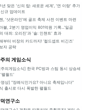
주년 맞은 '신의 탑: 새로운 세계', '연 이랑' 추가
 신규 업데이트
젠, '샷온라인'에 골프 축제 사전 이벤트 마련
마블, 2분기 영업이익 801억원 기록...'일곱
의 대죄: 오리진'과 '솔: 인챈트' 효과
쇄부터 비장의 카드까지! ‘컬드셉트 비긴즈’
보자 공략
주의 게임소식
힌주의게임소식] 한국 PC방과 스팀 동시 상승세
 '팰월드'
동영상] "장례식인가요? 아니요 축제입니다"
식 출시로 다시 폭발한 팰월드
겜덕연구소
겜덕연구소] 경찰을 따돌리며 종횡무진! 게임 속