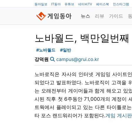
동아일보
IT동아
유튜브
네이버TV
페이스북
인스타그램
뉴스
리뷰
가이드
노바월드, 백만일번째 
#노바월드
#일반
강덕원
campus@grui.co.kr
노바로직은 자사의 인터넷 게임밍 사이트인
되었다고 발표하였다. 노바로직이 고객을 
는 오래전부터 게이머들과 함게 해오고 있었으
시된 직후 첫 6주동안 71,000개의 계정
트웍에서 플레이되고 있는 다른 타이틀로는 델
타 포스 랜드워리어가 포함된다.
게임 게시판