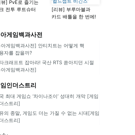
리뷰] PvE로 즐기는
크 전투 루트슈터
[리뷰] 부루마블과
스플래툰 레이더스'
카드 배틀을 한 번에!
10년 만에 등장한 신작
‘컬드셉트 비긴즈’
동아게임백과사전
동아게임백과사전] 안티치트는 어떻게 핵
용자를 잡을까?
타크래프트 잡아라! 국산 RTS 쏟아지던 시절
동아게임백과사전]
게임인더스트리
국 최대 게임쇼 ‘차이나조이’ 성대히 개막 [게임
더스트리]
유의 종말, 게임도 더는 가질 수 없는 시대[게임
더스트리]