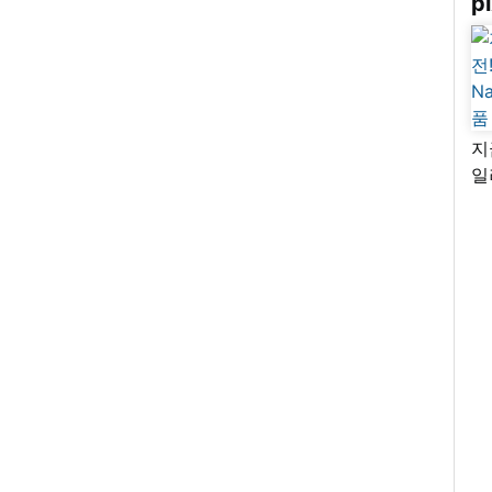
pi
지
일
님
리