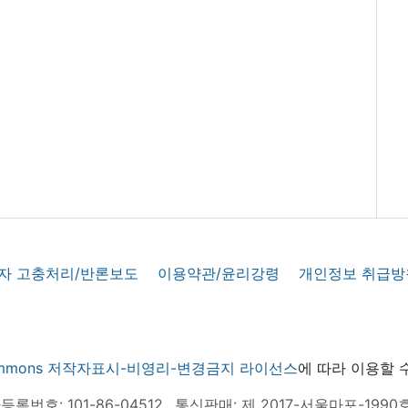
자 고충처리/반론보도
이용약관/윤리강령
개인정보 취급방
 commons 저작자표시-비영리-변경금지 라이선스
에 따라 이용할 
록번호: 101-86-04512
통신판매: 제 2017-서울마포-1990