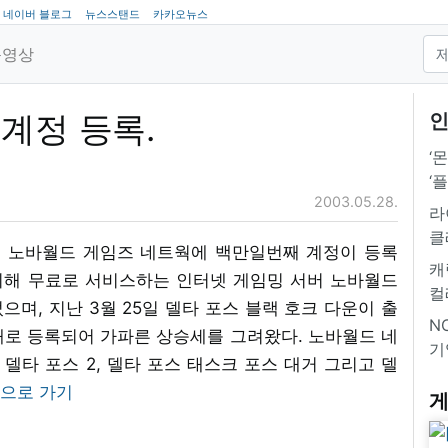
네이버 블로그
뉴스스탠드
카카오뉴스
동영상
계정 등록.
인
‘
‘
2003.05.28.
라
클
 노바월드 게임즈 네트웍에 백만일번째 계정이 등록
캐
위해 무료로 서비스하는 인터넷 게임밍 서버 노바월드
컬
며, 지난 3월 25일 델타 포스 블랙 호크 다운이 출
NC
이 새로 등록되어 가파른 상승세를 그려왔다. 노바월드 네
기
타 포스 2, 델타 포스 태스크 포스 대거 그리고 델
으로 가기
게