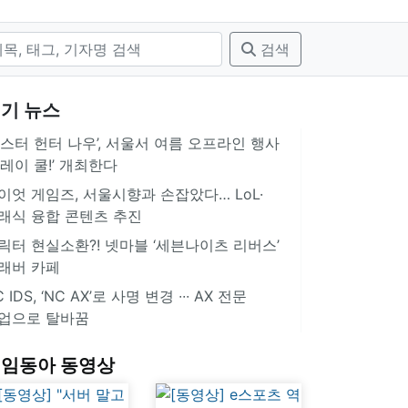
검색
기 뉴스
몬스터 헌터 나우’, 서울서 여름 오프라인 행사
플레이 쿨!’ 개최한다
이엇 게임즈, 서울시향과 손잡았다… LoL·
래식 융합 콘텐츠 추진
릭터 현실소환?! 넷마블 ‘세븐나이츠 리버스’
래버 카페
 IDS, ‘NC AX’로 사명 변경 ∙∙∙ AX 전문
업으로 탈바꿈
임동아 동영상