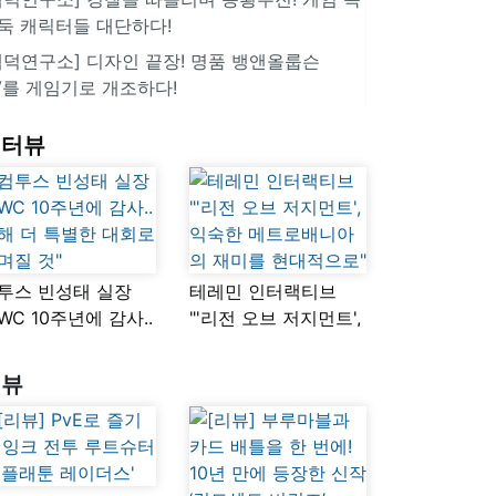
둑 캐릭터들 대단하다!
겜덕연구소] 디자인 끝장! 명품 뱅앤올룹슨
V를 게임기로 개조하다!
인터뷰
투스 빈성태 실장
테레민 인터랙티브
SWC 10주년에 감사..
"'리전 오브 저지먼트',
해 더 특별한 대회로
익숙한
며질 것"
메트로배니아의
리뷰
재미를 현대적으로"