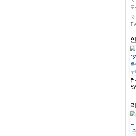
도
[
T
컴
"
올
꾸