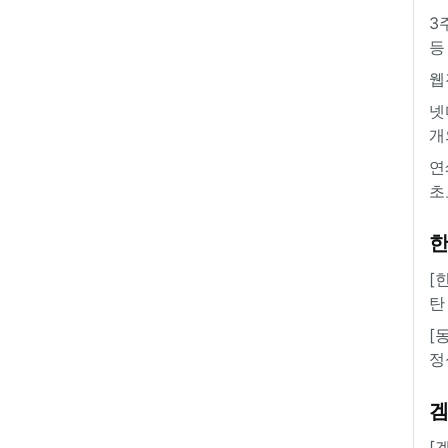
3
등
웹
넷
개
연
초
한
[
탄
[
정
[