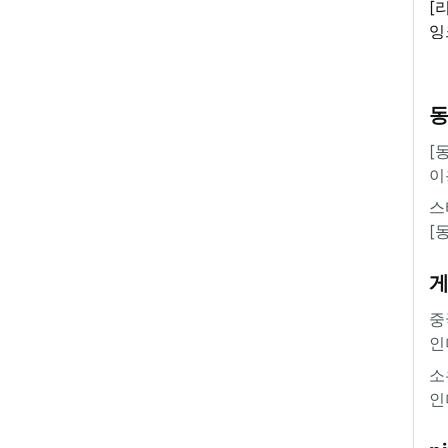
[
잉
'
[
이
스
[
중
인
소
인