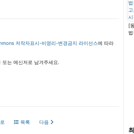
[
법
고
 commons 저작자표시-비영리-변경금지 라이선스
에 따라
시
 또는 메신저로 남겨주세요.
로
목록
다음
최