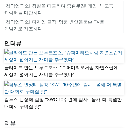
[겜덕연구소] 경찰을 따돌리며 종횡무진! 게임 속 도둑
캐릭터들 대단하다!
[겜덕연구소] 디자인 끝장! 명품 뱅앤올룹슨 TV를
게임기로 개조하다!
인터뷰
글라이드 만든 브루트포스, “슈퍼마리오처럼 자연스럽게
세상이 넓어지는 재미를 추구했다”
컴투스 빈성태 실장 "SWC 10주년에 감사.. 올해 더 특별한
대회로 꾸며질 것"
리뷰