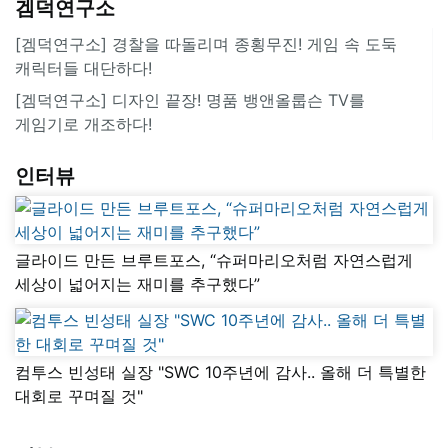
겜덕연구소
[겜덕연구소] 경찰을 따돌리며 종횡무진! 게임 속 도둑
캐릭터들 대단하다!
[겜덕연구소] 디자인 끝장! 명품 뱅앤올룹슨 TV를
게임기로 개조하다!
인터뷰
글라이드 만든 브루트포스, “슈퍼마리오처럼 자연스럽게
세상이 넓어지는 재미를 추구했다”
컴투스 빈성태 실장 "SWC 10주년에 감사.. 올해 더 특별한
대회로 꾸며질 것"