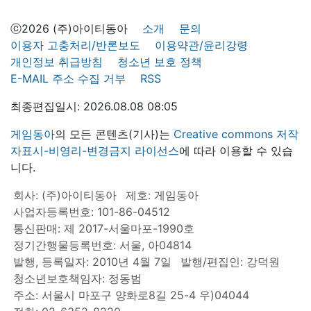
ⓒ2026 (주)아이티동아
소개
문의
이용자 고충처리/반론보도
이용약관/윤리강령
개인정보 취급방침
청소년 보호 정책
E-MAIL 주소 수집 거부
RSS
최종편집일시: 2026.08.08 08:05
게임동아
의 모든 콘텐츠(기사)는
Creative commons 저작
자표시-비영리-변경금지 라이선스
에 따라 이용할 수 있습
니다.
회사: (주)아이티동아
제호: 게임동아
사업자등록번호: 101-86-04512
통신판매: 제 2017-서울마포-1990호
정기간행물등록번호: 서울, 아04814
발행, 등록일자: 2010년 4월 7일
발행/편집인: 강덕원
청소년보호책임자: 정동범
주소: 서울시 마포구 양화로8길 25-4 우)04044