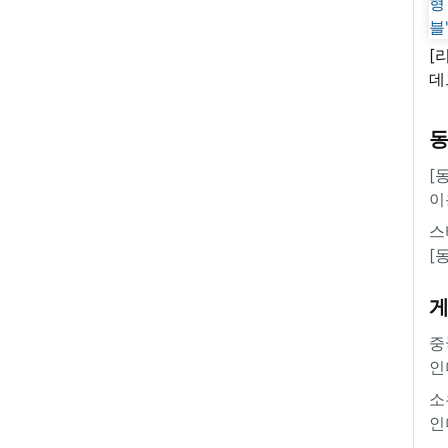
[
데
새
쿠
'
[
이
스
[
중
인
소
인