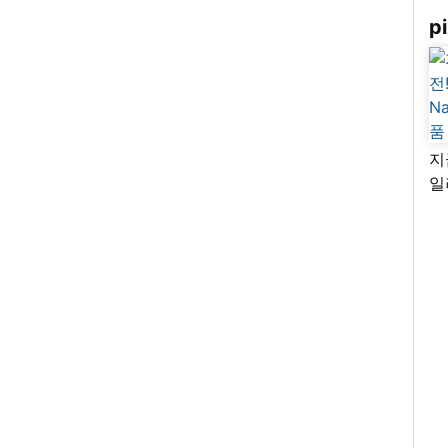
pi
지
일
님
리