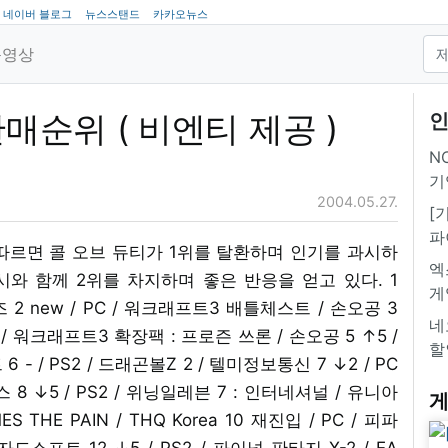
네이버 블로그
뉴스스탠드
카카오뉴스
동영상
판매순위 ( 비엔티 제공 )
인
NC
기
2004.05.27.
[
파
따르면 콜 오브 듀티가 1위를 탈환하며 인기를 과시하
엑
와 함께 2위를 차지하며 좋은 반응을 얻고 있다. 1
게
 2 new / PC / 워크래프트3 배틀체스트 / 손오공 3
네
PC / 워크래프트3 확장팩 : 프로즌 쓰론 / 손오공 5 ↑5 /
할
 / PS2 / 드래곤볼Z 2 / 텔미정보통신 7 ↓2 / PC
8 ↓5 / PS2 / 위닝일레븐 7 : 인터네셔널 / 유니아
게
ES THE PAIN / THQ Korea 10 재진입 / PC / 피파
/ 위자드소프트 12 ↓5 / PS2 / 파이널 판타지 X-2 / EA