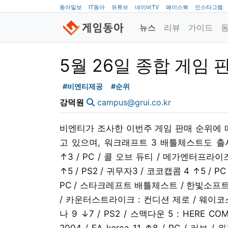
동아일보
IT동아
유튜브
네이버TV
페이스북
인스타그램
뉴스
리뷰
가이드
5월 26일 종합 게임 
#비엔티제공
#순위
강덕원
campus@grui.co.kr
비엔티가 조사한 이번주 게임 판매 순위에 
고 있으며, 워크래프트 3 배틀체스트도 출시
↑3 / PC / 콜 오브 듀티 / 메가엔터프라이즈
↑5 / PS2 / 귀무자3 / 코코캡콤 4 ↑5 / 
PC / 스타크레프트 배틀체스트 / 한빛소프트 6 -
/ 카운터스트라이크 : 컨디션 제로 / 웨이코스 
나 9 ↓7 / PS2 / 스맥다운 5 : HERE COM
2004 / EA korea 11 ↑8 / PC / 러브 