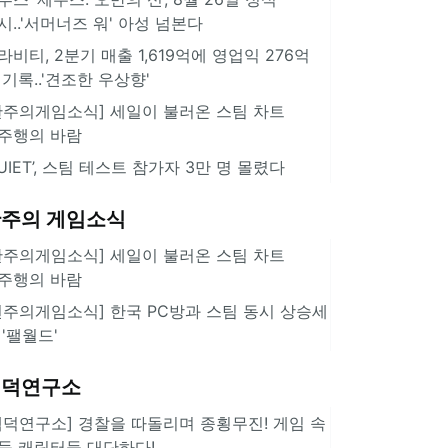
시..'서머너즈 워' 아성 넘본다
라비티, 2분기 매출 1,619억에 영업익 276억
 기록..'견조한 우상향'
한주의게임소식] 세일이 불러온 스팀 차트
주행의 바람
QUIET’, 스팀 테스트 참가자 3만 명 몰렸다
주의 게임소식
한주의게임소식] 세일이 불러온 스팀 차트
주행의 바람
힌주의게임소식] 한국 PC방과 스팀 동시 상승세
 '팰월드'
겜덕연구소
겜덕연구소] 경찰을 따돌리며 종횡무진! 게임 속
둑 캐릭터들 대단하다!