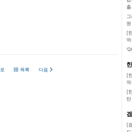
출
그
원
[
역
‘
한
로
목록
다음
[
역
[
탄
[
도