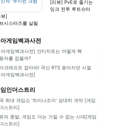
[리뷰] PvE로 즐기는
잉크 전투 루트슈터
리뷰]
'스플래툰 레이더스'
브시스터즈를 살릴
로운 돌파구 될까?
키런 방치형 신작
동아게임백과사전
쿠키런 크럼블'
동아게임백과사전] 안티치트는 어떻게 핵
용자를 잡을까?
타크래프트 잡아라! 국산 RTS 쏟아지던 시절
동아게임백과사전]
게임인더스트리
국 최대 게임쇼 ‘차이나조이’ 성대히 개막 [게임
더스트리]
유의 종말, 게임도 더는 가질 수 없는 시대[게임
더스트리]