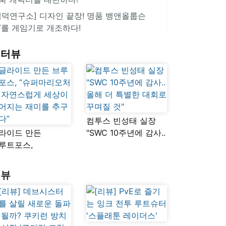
겜덕연구소] 디자인 끝장! 명품 뱅앤올룹슨
V를 게임기로 개조하다!
인터뷰
컴투스 빈성태 실장
라이드 만든
"SWC 10주년에 감사..
루트포스,
올해 더 특별한 대회로
슈퍼마리오처럼
꾸며질 것"
연스럽게 세상이
리뷰
어지는 재미를
구했다”