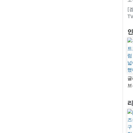
[
T
글
브
“
자
넓
추