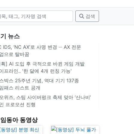
검색
기 뉴스
 IDS, ‘NC AX’로 사명 변경 ∙∙∙ AX 전문
업으로 탈바꿈
기획] AI 도입 후 극적으로 바뀐 게임 개발
이프라인.. '한 달에 4개 런칭 가능'
스박스 25주년 기념, 역대 기기 137종
임패스 리스트 공개
오위즈, 스팀 사이버펑크 축제 맞아 ‘산나비’
인 프로모션 진행
임동아 동영상