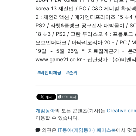
korea 13 재진입 / PC / C&C 제너럴 확장팩 
2 : 체인리액션 / 메가엔터프라이즈 15 ↓4 / P
PS2 / 라쳇&클랭크 공구전사 대박몰이 / SCEK
18 ↓3 / PS2 / 그란 투리스모 4 : 프롤로그
오브언더다크 / 아타리코리아 20 - / PC / M
19일 ~ 5월 26일 * 자료집계근거 - 온라인 
www.game21.co.kr - 집단상가 : (주)
#비엔티제공
#순위
URL 복사
게임동아
의 모든 콘텐츠(기사)는
Creative
이용할 수 있습니다.
의견은
IT동아(게임동아) 페이스북
에서 덧글