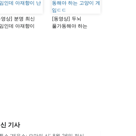
동영상] 분명 최신
[동영상] 두뇌
임인데 아재향이
풀가동해야 하는
다
고양이 게임ㄷㄷ
신 기사
투스 ‘제우스: 오만의 신’, 8월 26일 정식