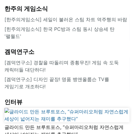
한주의 게임소식
[한주의게임소식] 세일이 불러온 스팀 차트 역주행의 바람
[힌주의게임소식] 한국 PC방과 스팀 동시 상승세 탄
'팰월드'
겜덕연구소
[겜덕연구소] 경찰을 따돌리며 종횡무진! 게임 속 도둑
캐릭터들 대단하다!
[겜덕연구소] 디자인 끝장! 명품 뱅앤올룹슨 TV를
게임기로 개조하다!
인터뷰
글라이드 만든 브루트포스, “슈퍼마리오처럼 자연스럽게