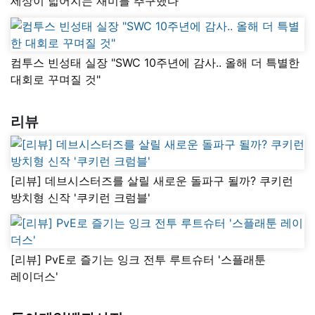
세상이 넓어지는 재미를 추구했다”
컴투스 빈성태 실장 "SWC 10주년에 감사.. 올해 더 특별한
대회로 꾸며질 것"
리뷰
[리뷰] 데브시스터즈를 살릴 새로운 돌파구 될까? 쿠키런
방치형 신작 '쿠키런 크럼블'
[리뷰] PvE로 즐기는 잉크 전투 루트슈터 '스플래툰
레이더스'