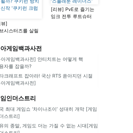
[리뷰] PvE로 즐기는
잉크 전투 루트슈터
리뷰]
'스플래툰 레이더스'
브시스터즈를 살릴
로운 돌파구 될까?
키런 방치형 신작
동아게임백과사전
쿠키런 크럼블'
동아게임백과사전] 안티치트는 어떻게 핵
용자를 잡을까?
타크래프트 잡아라! 국산 RTS 쏟아지던 시절
동아게임백과사전]
게임인더스트리
국 최대 게임쇼 ‘차이나조이’ 성대히 개막 [게임
더스트리]
유의 종말, 게임도 더는 가질 수 없는 시대[게임
더스트리]