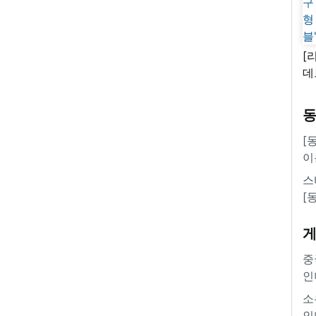
[
데
새
쿠
'
[
이
스
[
중
인
소
인