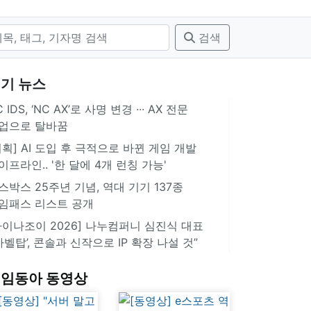
검색
기 뉴스
 IDS, ‘NC AX’로 사명 변경 ∙∙∙ AX 전문
업으로 탈바꿈
기획] AI 도입 후 극적으로 바뀐 게임 개발
이프라인.. '한 달에 4개 런칭 가능'
스박스 25주년 기념, 역대 기기 137종
임패스 리스트 공개
차이나조이 2026] 나누컴퍼니 심진식 대표
‘바벨탑’, 콘솔과 신작으로 IP 확장 나설 것”
임동아 동영상