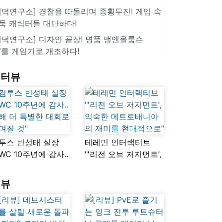
겜덕연구소] 경찰을 따돌리며 종횡무진! 게임 속
둑 캐릭터들 대단하다!
겜덕연구소] 디자인 끝장! 명품 뱅앤올룹슨
V를 게임기로 개조하다!
인터뷰
투스 빈성태 실장
테레민 인터랙티브
SWC 10주년에 감사..
"'리전 오브 저지먼트',
해 더 특별한 대회로
익숙한
며질 것"
메트로배니아의
리뷰
재미를 현대적으로"