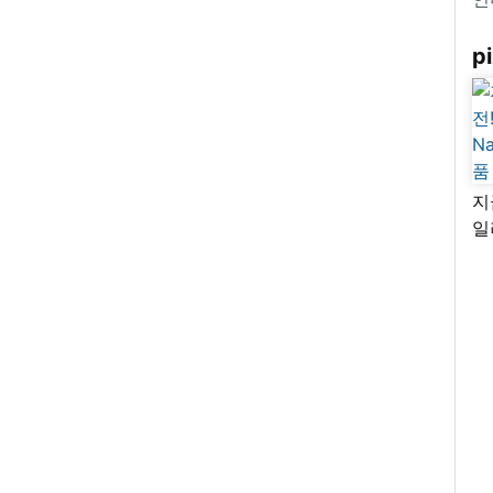
pi
지
일
님
리