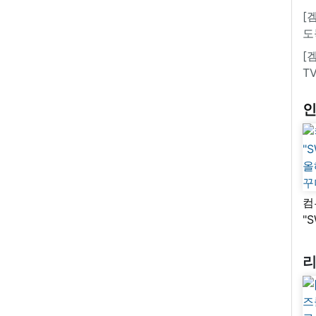
[
도
[
T
컴
"
올
꾸