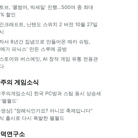
토브, ‘쿨썸머, 빅세일’ 진행…500여 종 최대
0% 할인
인크래프트, 닌텐도 스위치 2 버전 10월 27일
시
자서 8년간 집념으로 만들어온 메카 슈팅,
오메가 피닉스' 만든 스루메 공방
스토어와 버스에잇, AI 창작 게임 유통 전용관
다
주의 게임소식
힌주의게임소식] 한국 PC방과 스팀 동시 상승세
 '팰월드'
동영상] "장례식인가요? 아니요 축제입니다"
식 출시로 다시 폭발한 팰월드
겜덕연구소