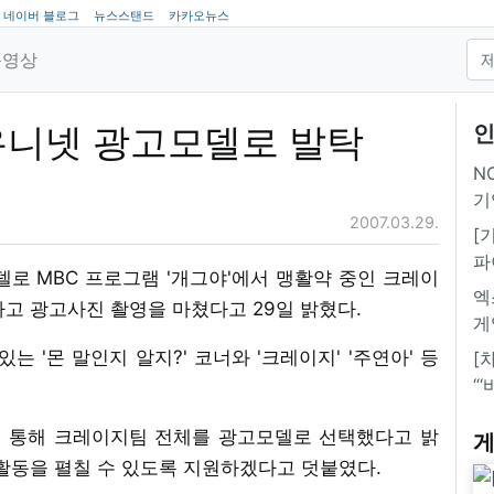
네이버 블로그
뉴스스탠드
카카오뉴스
동영상
유니넷 광고모델로 발탁
인
NC
기
2007.03.29.
[
파
로 MBC 프로그램 '개그야'에서 맹활약 중인 크레이
엑
하고 광고사진 촬영을 마쳤다고 29일 밝혔다.
게
는 '몬 말인지 알지?' 코너와 '크레이지' '주연아' 등
[
“
 통해 크레이지팀 전체를 광고모델로 선택했다고 밝
게
 활동을 펼칠 수 있도록 지원하겠다고 덧붙였다.