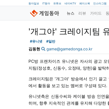
동아일보
IT동아
유튜브
네이버TV
페이스북
인스타그램
뉴스
리뷰
가이드
'개그야' 크레이지팀 
#유니넷
#일반
김동현
game@gamedonga.co.kr
PC방 프랜차이즈 유니넷은 자사의 광고 모델
지팀(정성호, 신동수, 오정태, 양헌)을 발탁
크레이지팀은 '개그야' 방송에서 인기 끌고 있
에서 활동을 보고 있는 멤버로 구성돼 있다.
유니넷측은 신동수씨와 케이블 방송 인연을
히며, 향후 지속적인 관계를 유지해 다양한