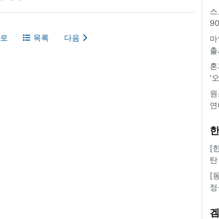
스
9
로
목록
다음
마
출
혼
'
원
연
한
[
탄
[
정