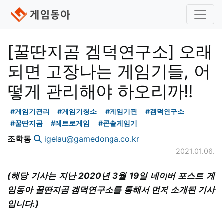
[꿀딴지곰 겜덕연구소] 오래
되면 고장나는 게임기들, 어
떻게 관리해야 하오리까!!
#게임기관리
#게임기청소
#게임기판
#겜덕연구소
#꿀딴지곰
#레트로게임
#콘솔게임기
조학동
igelau@gamedonga.co.kr
2021.01.06.
(해당 기사는 지난 2020년 3월 19일 네이버 포스트 게
임동아 꿀딴지곰 겜덕연구소를 통해서 먼저 소개된 기사
입니다.)