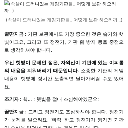
(속살이 드러나있는 게임기판들.. 어떻게 보관 하오리까...)
꿀딴지곰 :
기판 보관에서도 가장 중요한 것은 습기와 햇
빛이고요, 그리고 또 정전기, 기판 휨 방지 등을 중점으
로 생각하셔야 합니다.
우선 햇빛이 문제인 점은, 자외선이 기판에 있는 이피롬
의 내용을 지워버리기 때문입니다.
소중한 기판의 게임
내용이 햇빛에 장시간 노출되면 날아가버릴 수도 있어
요;
조기자 :
헉... ; 햇빛을 절대 조심해야겠군요;
꿀딴지곰 :
그리고 정전기도 조심하셔야 합니다. 정전기
가 문제를 일으켜요. '빠직' 하고 정전기가 튕기면 기판
이 손상을 입어서 고장나는 경우도 많습니다.