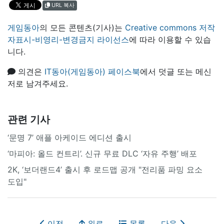
URL 복사
게임동아
의 모든 콘텐츠(기사)는
Creative commons 저작
자표시-비영리-변경금지 라이선스
에 따라 이용할 수 있습
니다.
의견은
IT동아(게임동아) 페이스북
에서 덧글 또는 메신
저로 남겨주세요.
관련 기사
‘문명 7’ 애플 아케이드 에디션 출시
‘마피아: 올드 컨트리’. 신규 무료 DLC ‘자유 주행’ 배포
2K, ‘보더랜드4’ 출시 후 로드맵 공개 "전리품 파밍 요소
도입"
이전
위로
목록
다음