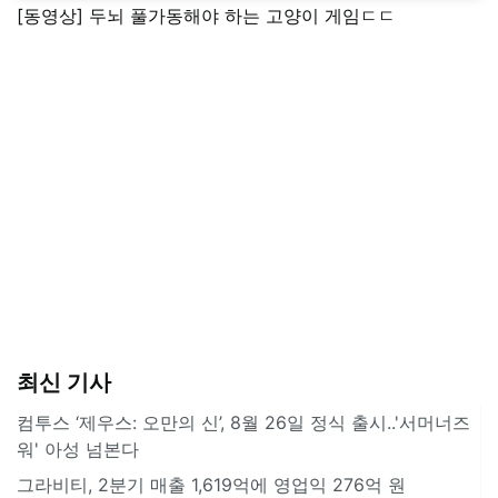
[동영상] 두뇌 풀가동해야 하는 고양이 게임ㄷㄷ
최신 기사
컴투스 ‘제우스: 오만의 신’, 8월 26일 정식 출시..'서머너즈
워' 아성 넘본다
그라비티, 2분기 매출 1,619억에 영업익 276억 원