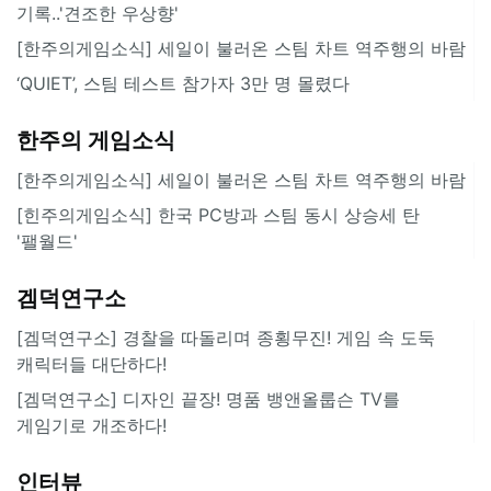
기록..'견조한 우상향'
[한주의게임소식] 세일이 불러온 스팀 차트 역주행의 바람
‘QUIET’, 스팀 테스트 참가자 3만 명 몰렸다
한주의 게임소식
[한주의게임소식] 세일이 불러온 스팀 차트 역주행의 바람
[힌주의게임소식] 한국 PC방과 스팀 동시 상승세 탄
'팰월드'
겜덕연구소
[겜덕연구소] 경찰을 따돌리며 종횡무진! 게임 속 도둑
캐릭터들 대단하다!
[겜덕연구소] 디자인 끝장! 명품 뱅앤올룹슨 TV를
게임기로 개조하다!
인터뷰