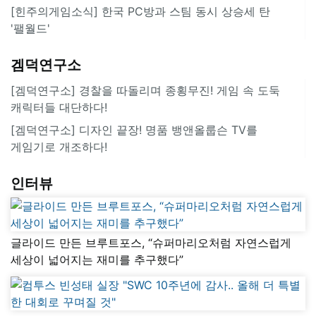
[힌주의게임소식] 한국 PC방과 스팀 동시 상승세 탄
'팰월드'
겜덕연구소
[겜덕연구소] 경찰을 따돌리며 종횡무진! 게임 속 도둑
캐릭터들 대단하다!
[겜덕연구소] 디자인 끝장! 명품 뱅앤올룹슨 TV를
게임기로 개조하다!
인터뷰
글라이드 만든 브루트포스, “슈퍼마리오처럼 자연스럽게
세상이 넓어지는 재미를 추구했다”