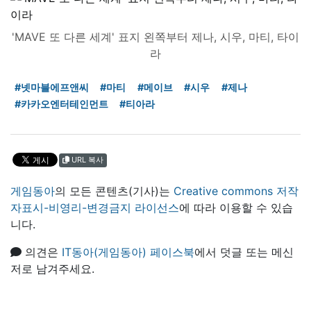
'MAVE 또 다른 세계' 표지 왼쪽부터 제나, 시우, 마티, 타이
라
#넷마블에프앤씨
#마티
#메이브
#시우
#제나
#카카오엔터테인먼트
#티아라
URL 복사
게임동아
의 모든 콘텐츠(기사)는
Creative commons 저작
자표시-비영리-변경금지 라이선스
에 따라 이용할 수 있습
니다.
의견은
IT동아(게임동아) 페이스북
에서 덧글 또는 메신
저로 남겨주세요.