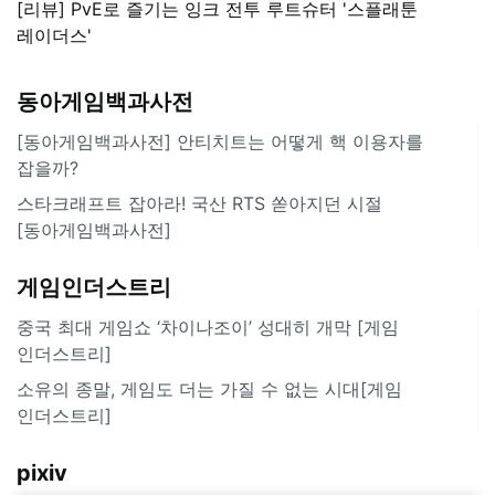
[리뷰] PvE로 즐기는 잉크 전투 루트슈터 '스플래툰
레이더스'
동아게임백과사전
[동아게임백과사전] 안티치트는 어떻게 핵 이용자를
잡을까?
스타크래프트 잡아라! 국산 RTS 쏟아지던 시절
[동아게임백과사전]
게임인더스트리
중국 최대 게임쇼 ‘차이나조이’ 성대히 개막 [게임
인더스트리]
소유의 종말, 게임도 더는 가질 수 없는 시대[게임
인더스트리]
pixiv