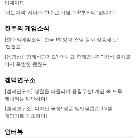
업데이트
‘서든어택’ 서비스 21주년 기념, ‘UP투게더’ 업데이트
한주의 게임소식
[힌주의게임소식] 한국 PC방과 스팀 동시 상승세 탄
'팰월드'
[동영상] "장례식인가요? 아니요 축제입니다" 정식 출시로
다시 폭발한 팰월드
겜덕연구소
[겜덕연구소] 경찰을 따돌리며 종횡무진! 게임 속 도둑
캐릭터들 대단하다!
[겜덕연구소] 디자인 끝장! 명품 뱅앤올룹슨 TV를
게임기로 개조하다!
인터뷰