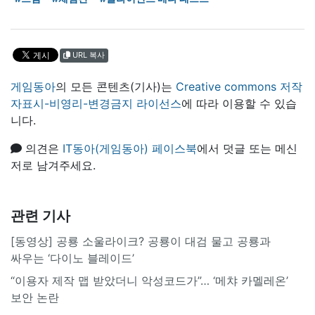
URL 복사
게임동아
의 모든 콘텐츠(기사)는
Creative commons 저작
자표시-비영리-변경금지 라이선스
에 따라 이용할 수 있습
니다.
의견은
IT동아(게임동아) 페이스북
에서 덧글 또는 메신
저로 남겨주세요.
관련 기사
[동영상] 공룡 소울라이크? 공룡이 대검 물고 공룡과
싸우는 ‘다이노 블레이드’
“이용자 제작 맵 받았더니 악성코드가”… ‘메챠 카멜레온’
보안 논란