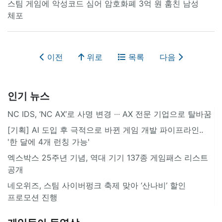
스팀 게임에 악성코드 심어 암호화폐 3억 원 훔친 남성
체포
이전
위로
목록
다음
인기 뉴스
NC IDS, ‘NC AX’로 사명 변경 ∙∙∙ AX 전문 기업으로 탈바꿈
[기획] AI 도입 후 극적으로 바뀐 게임 개발 파이프라인..
'한 달에 4개 런칭 가능'
엑스박스 25주년 기념, 역대 기기 137종 게임패스 리스트
공개
네오위즈, 스팀 사이버펑크 축제 맞아 ‘산나비’ 할인
프로모션 진행