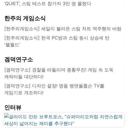
‘QUIET’, 스팀 테스트 참가자 3만 명 몰렸다
한주의 게임소식
[한주의게임소식] 세일이 불러온 스팀 차트 역주행의 바람
[힌주의게임소식] 한국 PC방과 스팀 동시 상승세 탄
'팰월드'
겜덕연구소
[겜덕연구소] 경찰을 따돌리며 종횡무진! 게임 속 도둑
캐릭터들 대단하다!
[겜덕연구소] 디자인 끝장! 명품 뱅앤올룹슨 TV를
게임기로 개조하다!
인터뷰