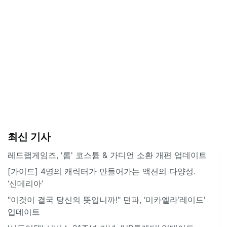
최신 기사
레드랩게임즈, '롬' 코스튬 & 가디언 소환 개편 업데이트
[가이드] 4명의 캐릭터가 만들어가는 액션의 다양성.
‘신데리아’
"이것이 결국 당신의 뜻입니까!" 던파, ‘미카엘라’레이드'
업데이트