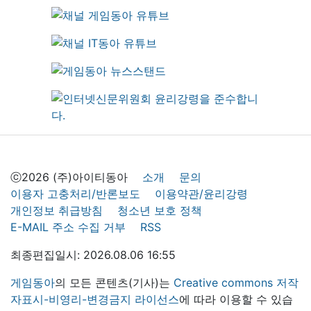
ⓒ2026 (주)아이티동아
소개
문의
이용자 고충처리/반론보도
이용약관/윤리강령
개인정보 취급방침
청소년 보호 정책
E-MAIL 주소 수집 거부
RSS
최종편집일시: 2026.08.06 16:55
게임동아
의 모든 콘텐츠(기사)는
Creative commons 저작
자표시-비영리-변경금지 라이선스
에 따라 이용할 수 있습