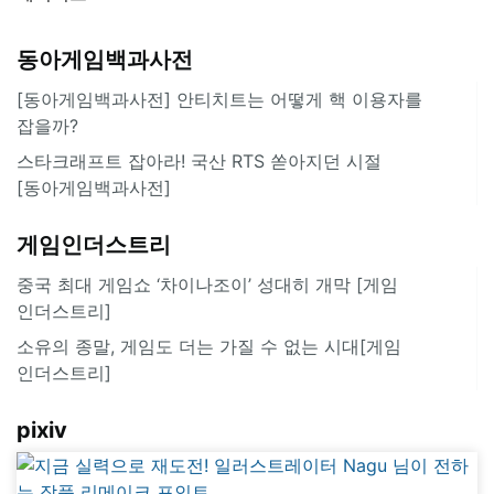
동아게임백과사전
[동아게임백과사전] 안티치트는 어떻게 핵 이용자를
잡을까?
스타크래프트 잡아라! 국산 RTS 쏟아지던 시절
[동아게임백과사전]
게임인더스트리
중국 최대 게임쇼 ‘차이나조이’ 성대히 개막 [게임
인더스트리]
소유의 종말, 게임도 더는 가질 수 없는 시대[게임
인더스트리]
pixiv