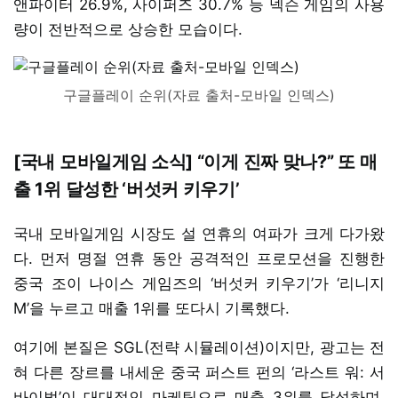
앤파이터 26.9%, 사이퍼즈 30.7% 등 넥슨 게임의 사용
량이 전반적으로 상승한 모습이다.
구글플레이 순위(자료 출처-모바일 인덱스)
[국내 모바일게임 소식] “이게 진짜 맞나?” 또 매
출 1위 달성한 ‘버섯커 키우기’
국내 모바일게임 시장도 설 연휴의 여파가 크게 다가왔
다. 먼저 명절 연휴 동안 공격적인 프로모션을 진행한
중국 조이 나이스 게임즈의 ‘버섯커 키우기’가 ‘리니지
M’을 누르고 매출 1위를 또다시 기록했다.
여기에 본질은 SGL(전략 시뮬레이션)이지만, 광고는 전
혀 다른 장르를 내세운 중국 퍼스트 펀의 ‘라스트 워: 서
바이벌’이 대대적인 마케팅으로 매출 3위를 달성하며,