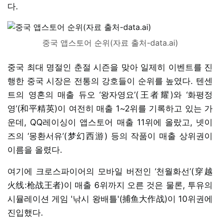
다.
중국 앱스토어 순위(자료 출처-data.ai)
중국 최대 명절인 춘절 시즌을 맞아 일제히 이벤트를 진
행한 중국 시장은 전통의 강호들이 순위를 높였다. 텐센
트의 영혼의 매출 듀오 ‘왕자영요’(王者耀)와 ‘화평정
영’(和平精英)이 여전히 매출 1~2위를 기록하고 있는 가
운데, QQ레이싱이 앱스토어 매출 11위에 올랐고, 넷이
즈의 ‘몽환서유’(梦幻西游) 등의 작품이 매출 상위권이
이름을 올렸다.
여기에 크로스파이어의 모바일 버전인 ‘천월화선’(穿越
火线:枪战王者)이 매출 6위까지 오른 것은 물론, 투유의
시뮬레이션 게임 '낚시 왕배틀'(捕鱼大作战)이 10위권에
진입했다.