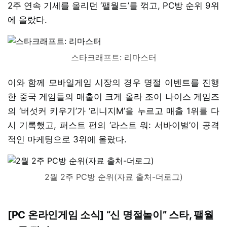
2주 연속 기세를 올리던 ‘팰월드’를 꺾고, PC방 순위 9위
에 올랐다.
스타크래프트: 리마스터
이와 함께 모바일게임 시장의 경우 명절 이벤트를 진행
한 중국 게임들의 매출이 크게 올라 조이 나이스 게임즈
의 ‘버섯커 키우기’가 ‘리니지M’을 누르고 매출 1위를 다
시 기록했고, 퍼스트 펀의 ‘라스트 워: 서바이벌’이 공격
적인 마케팅으로 3위에 올랐다.
2월 2주 PC방 순위(자료 출처-더로그)
[PC 온라인게임 소식] “신 명절놀이” 스타, 팰월