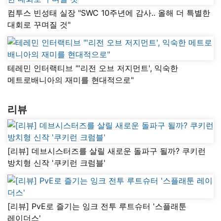
컴투스 빈성태 실장 "SWC 10주년에 감사.. 올해 더 특별한
대회로 꾸며질 것"
테레민 인터랙티브 "'리전 오브 저지먼트', 익숙한
메트로배니아의 재미를 현대적으로"
리뷰
[리뷰] 데브시스터즈를 살릴 새로운 돌파구 될까? 쿠키런
방치형 신작 '쿠키런 크럼블'
[리뷰] PvE로 즐기는 잉크 전투 루트슈터 '스플래툰
레이더스'