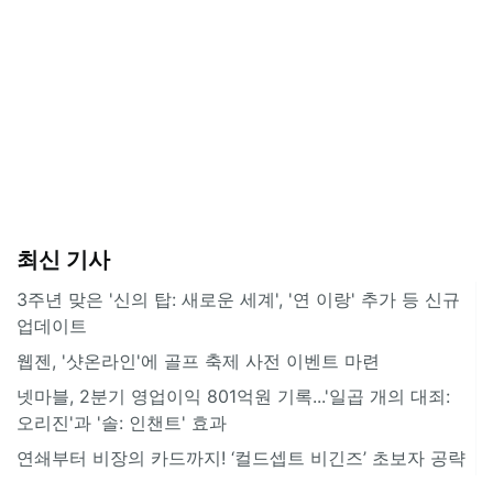
최신 기사
3주년 맞은 '신의 탑: 새로운 세계', '연 이랑' 추가 등 신규
업데이트
웹젠, '샷온라인'에 골프 축제 사전 이벤트 마련
넷마블, 2분기 영업이익 801억원 기록...'일곱 개의 대죄:
오리진'과 '솔: 인챈트' 효과
연쇄부터 비장의 카드까지! ‘컬드셉트 비긴즈’ 초보자 공략