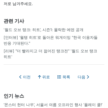
저로 남겨주세요.
관련 기사
'월드 오브 탱크: 히트’, 시즌1: 몰락한 에덴 공개
[인터뷰] ‘월탱 히트’로 돌아온 워게이밍 "한국 이용자들
반응 기대된다."
[리뷰] "더 빨라지고 더 젊어진 탱크전" '월드 오브 탱크
히트'
이전
위로
목록
다음
인기 뉴스
‘몬스터 헌터 나우’, 서울서 여름 오프라인 행사 ‘플레이 쿨!’