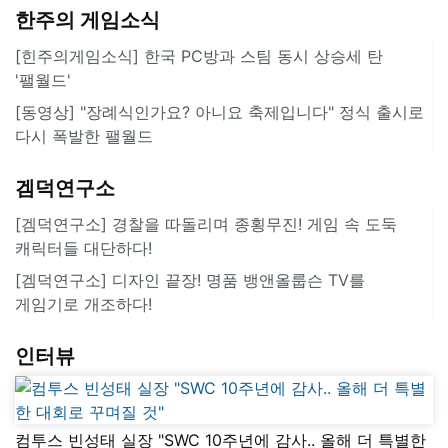
한주의 게임소식
[힌주의게임소식] 한국 PC방과 스팀 동시 상승세 탄
'팰월드'
[동영상] "장례식인가요? 아니요 축제입니다" 정식 출시로
다시 폭발한 팰월드
겜덕연구소
[겜덕연구소] 경찰을 따돌리며 종횡무진! 게임 속 도둑
캐릭터들 대단하다!
[겜덕연구소] 디자인 끝장! 명품 뱅앤올룹슨 TV를
게임기로 개조하다!
인터뷰
컴투스 빈성태 실장 "SWC 10주년에 감사.. 올해 더 특별한