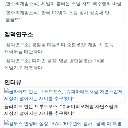
[한주의게임소식] 세일이 불러온 스팀 차트 역주행의 바람
[힌주의게임소식] 한국 PC방과 스팀 동시 상승세 탄
'팰월드'
겜덕연구소
[겜덕연구소] 경찰을 따돌리며 종횡무진! 게임 속 도둑
캐릭터들 대단하다!
[겜덕연구소] 디자인 끝장! 명품 뱅앤올룹슨 TV를
게임기로 개조하다!
인터뷰
글라이드 만든 브루트포스, “슈퍼마리오처럼 자연스럽게
세상이 넓어지는 재미를 추구했다”