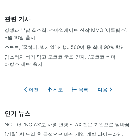
관련 기사
경쟁과 부담 최소화! 스마일게이트 신작 MMO ‘이클립스’,
9월 10일 출시
스토브, ‘쿨썸머, 빅세일’ 진행…500여 종 최대 90% 할인
맘스터치 버거 먹고 모코코 굿즈 얻자…‘모코코 썸머
바캉스 세트’ 출시
이전
위로
목록
다음
인기 뉴스
NC IDS, ‘NC AX’로 사명 변경 ∙∙∙ AX 전문 기업으로 탈바꿈
[기획] AI 도입 후 극적으로 바뀐 게임 개발 파이프라인..