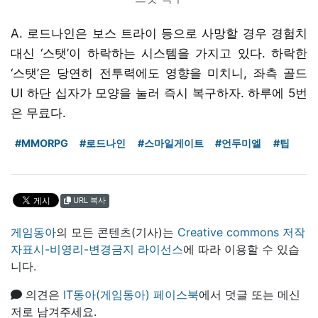
A. 로드나인은 보스 트라이 등으로 사망할 경우 경험치
대신 ‘스탯’이 하락하는 시스템을 가지고 있다. 하락한
‘스탯’은 당연히 전투력에도 영향을 미치니, 좌측 골드
UI 하단 십자가 모양을 눌러 즉시 복구하자. 하루에 5번
은 무료다.
#MMORPG
#로드나인
#스마일게이트
#언두미엘
#팁
URL 복사
게임동아
의 모든 콘텐츠(기사)는
Creative commons 저작
자표시-비영리-변경금지 라이선스
에 따라 이용할 수 있습
니다.
의견은
IT동아(게임동아) 페이스북
에서 덧글 또는 메신
저로 남겨주세요.