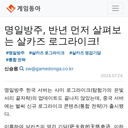
명일방주, 반년 먼저 살펴보
는 살카즈 로그라이크!
#명일방주
#살카즈 로그라이크
#살카즈 영겁기담
#통합 전략
신승원
sw@gamedonga.co.kr
2024.07.24.
명일방주 한국 서버는 사미 로그라이크(탐험가의 은빛
서리 끝자락)의 업데이트도 끝나지 않았는데, 중국 서버
에는 벌써 신규 로그라이크 콘텐츠(통합 전략)가 출시됐
다.
이름하여 살카즈의 영겁 기담(萨卡兹的无终奇语, 이하