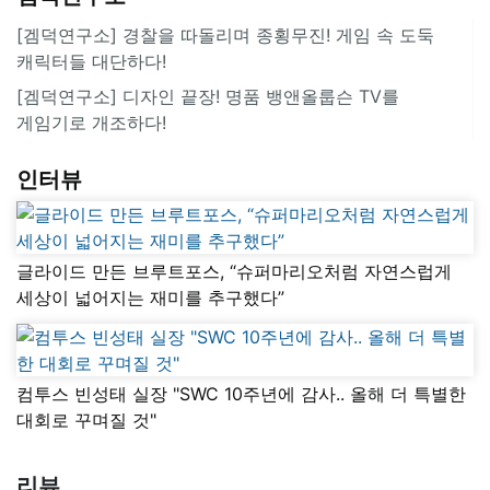
[겜덕연구소] 경찰을 따돌리며 종횡무진! 게임 속 도둑
캐릭터들 대단하다!
[겜덕연구소] 디자인 끝장! 명품 뱅앤올룹슨 TV를
게임기로 개조하다!
인터뷰
글라이드 만든 브루트포스, “슈퍼마리오처럼 자연스럽게
세상이 넓어지는 재미를 추구했다”
컴투스 빈성태 실장 "SWC 10주년에 감사.. 올해 더 특별한
대회로 꾸며질 것"
리뷰