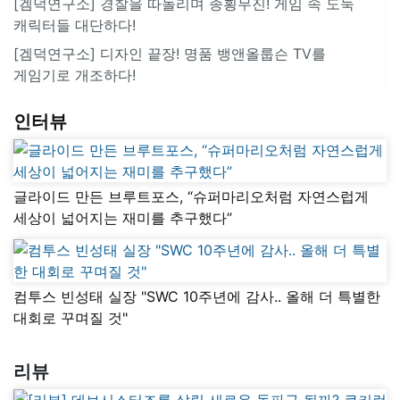
[겜덕연구소] 경찰을 따돌리며 종횡무진! 게임 속 도둑
캐릭터들 대단하다!
[겜덕연구소] 디자인 끝장! 명품 뱅앤올룹슨 TV를
게임기로 개조하다!
인터뷰
글라이드 만든 브루트포스, “슈퍼마리오처럼 자연스럽게
세상이 넓어지는 재미를 추구했다”
컴투스 빈성태 실장 "SWC 10주년에 감사.. 올해 더 특별한
대회로 꾸며질 것"
리뷰