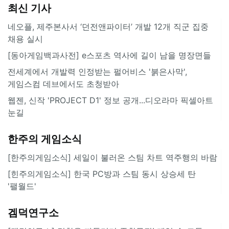
최신 기사
네오플, 제주본사서 ‘던전앤파이터’ 개발 12개 직군 집중
채용 실시
[동아게임백과사전] e스포츠 역사에 길이 남을 명장면들
전세계에서 개발력 인정받는 펄어비스 '붉은사막',
게임스컴 데브에서도 초청받아
웹젠, 신작 'PROJECT D1' 정보 공개...디오라마 픽셀아트
눈길
한주의 게임소식
[한주의게임소식] 세일이 불러온 스팀 차트 역주행의 바람
[힌주의게임소식] 한국 PC방과 스팀 동시 상승세 탄
'팰월드'
겜덕연구소