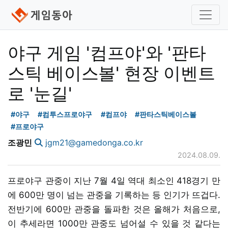
야구 게임 '컴프야'와 '판타
스틱 베이스볼' 현장 이벤트
로 '눈길'
#야구
#컴투스프로야구
#컴프야
#판타스틱베이스볼
#프로야구
조광민
jgm21@gamedonga.co.kr
2024.08.09.
프로야구 관중이 지난 7월 4일 역대 최소인 418경기 만
에 600만 명이 넘는 관중을 기록하는 등 인기가 뜨겁다.
전반기에 600만 관중을 돌파한 것은 올해가 처음으로,
이 추세라면 1000만 관중도 넘어설 수 있을 것 같다는