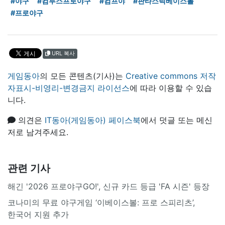
#야구
#컴투스프로야구
#컴프야
#판타스틱베이스볼
#프로야구
URL 복사
게임동아
의 모든 콘텐츠(기사)는
Creative commons 저작
자표시-비영리-변경금지 라이선스
에 따라 이용할 수 있습
니다.
의견은
IT동아(게임동아) 페이스북
에서 덧글 또는 메신
저로 남겨주세요.
관련 기사
해긴 '2026 프로야구GO!', 신규 카드 등급 'FA 시즌' 등장
코나미의 무료 야구게임 ‘이베이스볼: 프로 스피리츠’,
한국어 지원 추가