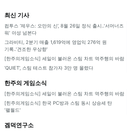
최신 기사
컴투스 ‘제우스: 오만의 신’, 8월 26일 정식 출시..'서머너즈
워' 아성 넘본다
그라비티, 2분기 매출 1,619억에 영업익 276억 원
기록..'견조한 우상향'
[한주의게임소식] 세일이 불러온 스팀 차트 역주행의 바람
‘QUIET’, 스팀 테스트 참가자 3만 명 몰렸다
한주의 게임소식
[한주의게임소식] 세일이 불러온 스팀 차트 역주행의 바람
[힌주의게임소식] 한국 PC방과 스팀 동시 상승세 탄
'팰월드'
겜덕연구소