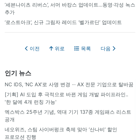
‘세븐나이츠 리버스’, 서머 바캉스 업데이트…동영·각성 녹스
추가
‘로스트아크’, 신규 그림자 레이드 ‘벨가르딘’ 업데이트
이전
위로
목록
다음
인기 뉴스
NC IDS, ‘NC AX’로 사명 변경 ∙∙∙ AX 전문 기업으로 탈바꿈
[기획] AI 도입 후 극적으로 바뀐 게임 개발 파이프라인..
'한 달에 4개 런칭 가능'
엑스박스 25주년 기념, 역대 기기 137종 게임패스 리스트
공개
네오위즈, 스팀 사이버펑크 축제 맞아 ‘산나비’ 할인
프로모션 진행