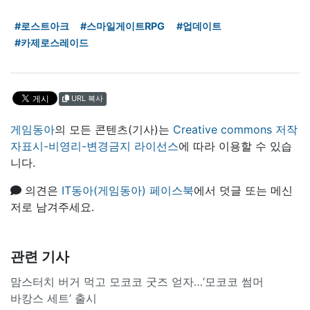
#로스트아크
#스마일게이트RPG
#업데이트
#카제로스레이드
URL 복사
게임동아
의 모든 콘텐츠(기사)는
Creative commons 저작
자표시-비영리-변경금지 라이선스
에 따라 이용할 수 있습
니다.
의견은
IT동아(게임동아) 페이스북
에서 덧글 또는 메신
저로 남겨주세요.
관련 기사
맘스터치 버거 먹고 모코코 굿즈 얻자…‘모코코 썸머
바캉스 세트’ 출시