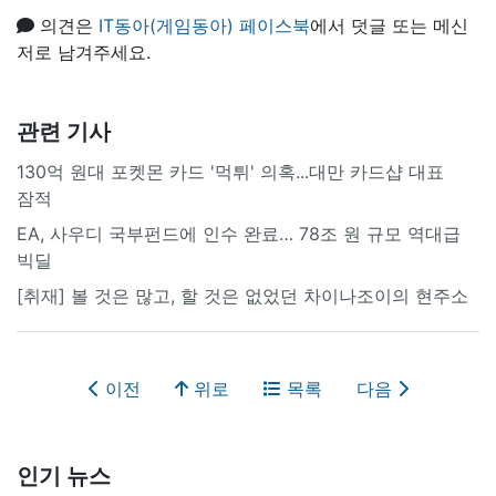
의견은
IT동아(게임동아) 페이스북
에서 덧글 또는 메신
저로 남겨주세요.
관련 기사
130억 원대 포켓몬 카드 '먹튀' 의혹...대만 카드샵 대표
잠적
EA, 사우디 국부펀드에 인수 완료… 78조 원 규모 역대급
빅딜
[취재] 볼 것은 많고, 할 것은 없었던 차이나조이의 현주소
이전
위로
목록
다음
인기 뉴스