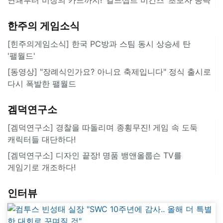
한주의 게임소식
[힌주의게임소식] 한국 PC방과 스팀 동시 상승세 탄
'팰월드'
[동영상] "장례식인가요? 아니요 축제입니다" 정식 출시로
다시 폭발한 팰월드
겜덕연구소
[겜덕연구소] 경찰을 따돌리며 종횡무진! 게임 속 도둑
캐릭터들 대단하다!
[겜덕연구소] 디자인 끝장! 명품 뱅앤올룹슨 TV를
게임기로 개조하다!
인터뷰