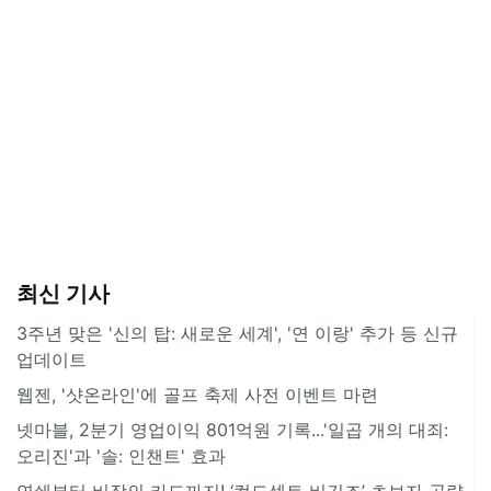
최신 기사
3주년 맞은 '신의 탑: 새로운 세계', '연 이랑' 추가 등 신규
업데이트
웹젠, '샷온라인'에 골프 축제 사전 이벤트 마련
넷마블, 2분기 영업이익 801억원 기록...'일곱 개의 대죄:
오리진'과 '솔: 인챈트' 효과
연쇄부터 비장의 카드까지! ‘컬드셉트 비긴즈’ 초보자 공략