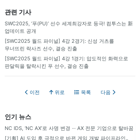
관련 기사
SWC2025, ‘푸(PU)’ 선수 세계최강자로 등극! 컴투스는 新
업데이트 공개
[SWC2025 월드 파이널] 4강 2경기: 신성 거츠를
무너뜨린 락사즈 선수, 결승 진출
[SWC2025 월드 파이널] 4강 1경기: 압도적인 화력으로
판달릭을 탈락시킨 푸 선수, 결승 진출
이전
위로
목록
다음
인기 뉴스
NC IDS, ‘NC AX’로 사명 변경 ∙∙∙ AX 전문 기업으로 탈바꿈
[기획] AI 도입 후 극적으로 바뀐 게임 개발 파이프라인..