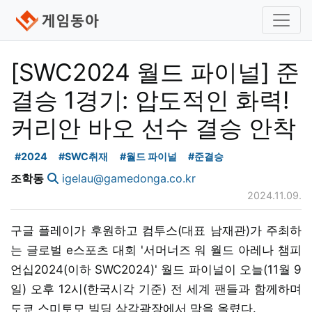
[SWC2024 월드 파이널] 준
결승 1경기: 압도적인 화력!
커리안 바오 선수 결승 안착
#2024
#SWC취재
#월드 파이널
#준결승
조학동
igelau@gamedonga.co.kr
2024.11.09.
구글 플레이가 후원하고 컴투스(대표 남재관)가 주최하
는 글로벌 e스포츠 대회 '서머너즈 워 월드 아레나 챔피
언십2024(이하 SWC2024)' 월드 파이널이 오늘(11월 9
일) 오후 12시(한국시각 기준) 전 세계 팬들과 함께하며
도쿄 스미토모 빌딩 삼각광장에서 막을 올렸다.