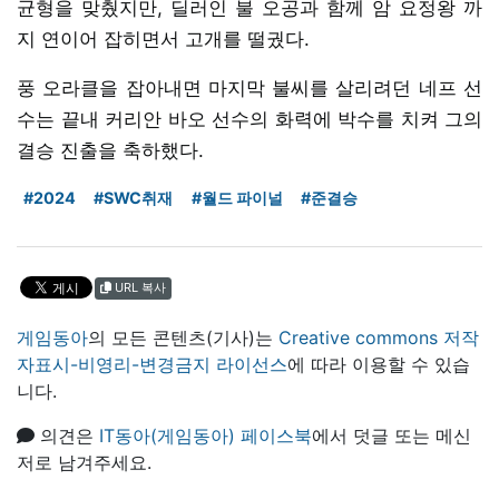
균형을 맞췄지만, 딜러인 불 오공과 함께 암 요정왕 까
지 연이어 잡히면서 고개를 떨궜다.
풍 오라클을 잡아내면 마지막 불씨를 살리려던 네프 선
수는 끝내 커리안 바오 선수의 화력에 박수를 치켜 그의
결승 진출을 축하했다.
#2024
#SWC취재
#월드 파이널
#준결승
URL 복사
게임동아
의 모든 콘텐츠(기사)는
Creative commons 저작
자표시-비영리-변경금지 라이선스
에 따라 이용할 수 있습
니다.
의견은
IT동아(게임동아) 페이스북
에서 덧글 또는 메신
저로 남겨주세요.