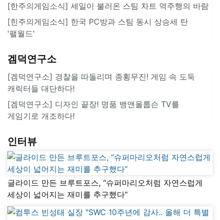
[한주의게임소식] 세일이 불러온 스팀 차트 역주행의 바람
[힌주의게임소식] 한국 PC방과 스팀 동시 상승세 탄
'팰월드'
겜덕연구소
[겜덕연구소] 경찰을 따돌리며 종횡무진! 게임 속 도둑
캐릭터들 대단하다!
[겜덕연구소] 디자인 끝장! 명품 뱅앤올룹슨 TV를
게임기로 개조하다!
인터뷰
글라이드 만든 브루트포스, “슈퍼마리오처럼 자연스럽게
세상이 넓어지는 재미를 추구했다”