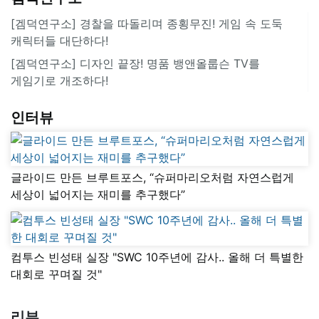
[겜덕연구소] 경찰을 따돌리며 종횡무진! 게임 속 도둑
캐릭터들 대단하다!
[겜덕연구소] 디자인 끝장! 명품 뱅앤올룹슨 TV를
게임기로 개조하다!
인터뷰
글라이드 만든 브루트포스, “슈퍼마리오처럼 자연스럽게
세상이 넓어지는 재미를 추구했다”
컴투스 빈성태 실장 "SWC 10주년에 감사.. 올해 더 특별한
대회로 꾸며질 것"
리뷰