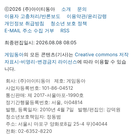
ⓒ2026 (주)아이티동아
소개
문의
이용자 고충처리/반론보도
이용약관/윤리강령
개인정보 취급방침
청소년 보호 정책
E-MAIL 주소 수집 거부
RSS
최종편집일시: 2026.08.08 08:05
게임동아
의 모든 콘텐츠(기사)는
Creative commons 저작
자표시-비영리-변경금지 라이선스
에 따라 이용할 수 있습
니다.
회사: (주)아이티동아
제호: 게임동아
사업자등록번호: 101-86-04512
통신판매: 제 2017-서울마포-1990호
정기간행물등록번호: 서울, 아04814
발행, 등록일자: 2010년 4월 7일
발행/편집인: 강덕원
청소년보호책임자: 정동범
주소: 서울시 마포구 양화로8길 25-4 우)04044
전화: 02-6352-8220