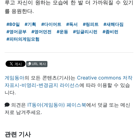
루고 자신이 원하는 모습에 한 발 더 가까워질 수 있기
를 응원한다.
#80일
#기획
#다이어트
#독서
#링피트
#새해다짐
#영어공부
#영어던전
#운동
#잉글리시런
#좀비런
#피터의게임모험
URL 복사
게임동아
의 모든 콘텐츠(기사)는
Creative commons 저작
자표시-비영리-변경금지 라이선스
에 따라 이용할 수 있습
니다.
의견은
IT동아(게임동아) 페이스북
에서 덧글 또는 메신
저로 남겨주세요.
관련 기사