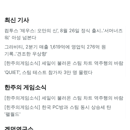
최신 기사
컴투스 ‘제우스: 오만의 신’, 8월 26일 정식 출시..'서머너즈
워' 아성 넘본다
그라비티, 2분기 매출 1,619억에 영업익 276억 원
기록..'견조한 우상향'
[한주의게임소식] 세일이 불러온 스팀 차트 역주행의 바람
‘QUIET’, 스팀 테스트 참가자 3만 명 몰렸다
한주의 게임소식
[한주의게임소식] 세일이 불러온 스팀 차트 역주행의 바람
[힌주의게임소식] 한국 PC방과 스팀 동시 상승세 탄
'팰월드'
겜덕연구소