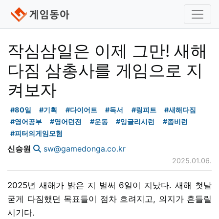
작심삼일은 이제 그만! 새해
다짐 삼총사를 게임으로 지
켜보자
#80일
#기획
#다이어트
#독서
#링피트
#새해다짐
#영어공부
#영어던전
#운동
#잉글리시런
#좀비런
#피터의게임모험
신승원
sw@gamedonga.co.kr
2025.01.06.
2025년 새해가 밝은 지 벌써 6일이 지났다. 새해 첫날
굳게 다짐했던 목표들이 점차 흐려지고, 의지가 흔들릴
시기다.