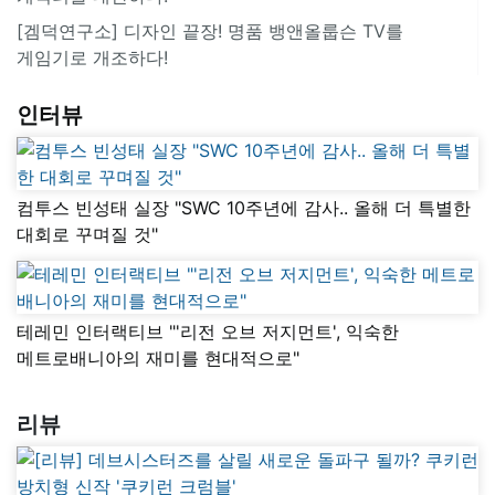
[겜덕연구소] 디자인 끝장! 명품 뱅앤올룹슨 TV를
게임기로 개조하다!
인터뷰
컴투스 빈성태 실장 "SWC 10주년에 감사.. 올해 더 특별한
대회로 꾸며질 것"
테레민 인터랙티브 "'리전 오브 저지먼트', 익숙한
메트로배니아의 재미를 현대적으로"
리뷰