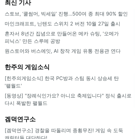
최신 기사
스토브, ‘쿨썸머, 빅세일’ 진행…500여 종 최대 90% 할인
마인크래프트, 닌텐도 스위치 2 버전 10월 27일 출시
혼자서 8년간 집념으로 만들어온 메카 슈팅, '오메가
피닉스' 만든 스루메 공방
원스토어와 버스에잇, AI 창작 게임 유통 전용관 연다
한주의 게임소식
[힌주의게임소식] 한국 PC방과 스팀 동시 상승세 탄
'팰월드'
[동영상] "장례식인가요? 아니요 축제입니다" 정식 출시로
다시 폭발한 팰월드
겜덕연구소
[겜덕연구소] 경찰을 따돌리며 종횡무진! 게임 속 도둑
캐릭터들 대단하다!