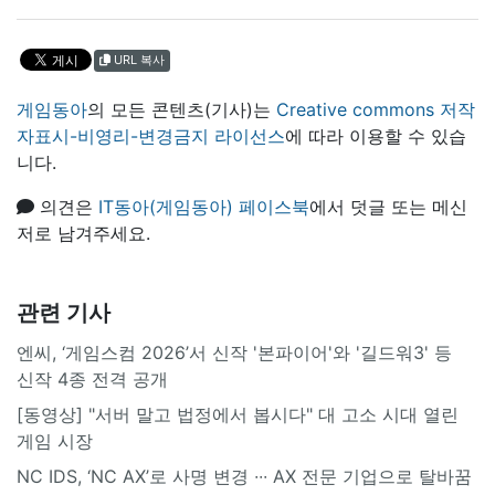
URL 복사
게임동아
의 모든 콘텐츠(기사)는
Creative commons 저작
자표시-비영리-변경금지 라이선스
에 따라 이용할 수 있습
니다.
의견은
IT동아(게임동아) 페이스북
에서 덧글 또는 메신
저로 남겨주세요.
관련 기사
엔씨, ‘게임스컴 2026’서 신작 '본파이어'와 '길드워3' 등
신작 4종 전격 공개
[동영상] "서버 말고 법정에서 봅시다" 대 고소 시대 열린
게임 시장
NC IDS, ‘NC AX’로 사명 변경 ∙∙∙ AX 전문 기업으로 탈바꿈