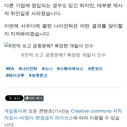
다른 기업에 영입되는 경우도 있긴 하지만, 대부분 역사
의 뒤안길로 사라졌습니다.
이번에 사우디에 팔린 나이언틱은 어떤 결과를 맞이할
지 지켜봐야겠습니다.
6천억 쓰고 공중분해? 폭망한 개발사 인수
#EA
#나이언틱
#소니
#스퀘어에닉스
#콘코드
#테이크투
#포켓몬고
URL 복사
게임동아
의 모든 콘텐츠(기사)는
Creative commons 저작
자표시-비영리-변경금지 라이선스
에 따라 이용할 수 있습
니다.