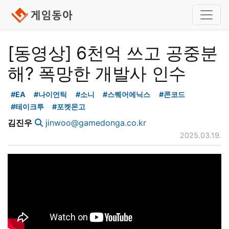
[동영상] 6천억 쓰고 공중분
해? 폭망한 개발사 인수
#EA
#나이언틱
#소니
#스퀘어에닉스
#콘코드
#테이크투
#포켓몬고
김진우
jinwoo@gamedonga.co.kr
2025.03.19.