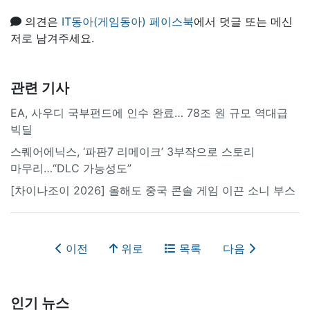
의견은
IT동아(게임동아) 페이스북
에서 덧글 또는 메신
저로 남겨주세요.
관련 기사
EA, 사우디 국부펀드에 인수 완료… 78조 원 규모 역대급
빅딜
스퀘어에닉스, ‘파판7 리메이크’ 3부작으로 스토리
마무리…“DLC 가능성도”
[차이나조이 2026] 올해도 중국 콘솔 게임 이끈 소니 부스
이전
위로
목록
다음
인기 뉴스