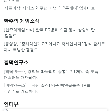
‘서든어택’ 서비스 21주년 기념, ‘UP투게더’ 업데이트
한주의 게임소식
[힌주의게임소식] 한국 PC방과 스팀 동시 상승세 탄
'팰월드'
[동영상] "장례식인가요? 아니요 축제입니다" 정식 출시로
다시 폭발한 팰월드
겜덕연구소
[겜덕연구소] 경찰을 따돌리며 종횡무진! 게임 속 도둑
캐릭터들 대단하다!
[겜덕연구소] 디자인 끝장! 명품 뱅앤올룹슨 TV를
게임기로 개조하다!
인터뷰