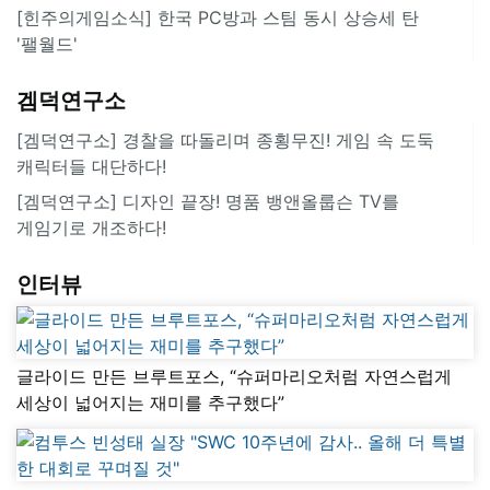
[힌주의게임소식] 한국 PC방과 스팀 동시 상승세 탄
'팰월드'
겜덕연구소
[겜덕연구소] 경찰을 따돌리며 종횡무진! 게임 속 도둑
캐릭터들 대단하다!
[겜덕연구소] 디자인 끝장! 명품 뱅앤올룹슨 TV를
게임기로 개조하다!
인터뷰
글라이드 만든 브루트포스, “슈퍼마리오처럼 자연스럽게
세상이 넓어지는 재미를 추구했다”