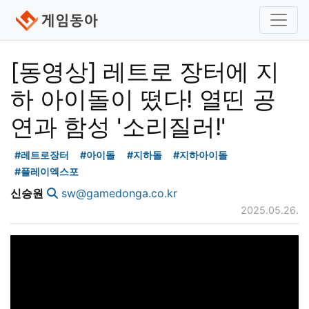
[동영상] 레트로 장터에 지
하 아이돌이 떴다! 열띤 공
연과 함성 '소리질러!'
#레트로장터
#아이돌
#지하돌
#지하아이돌
#플레이엑스포
신승원
sw@gamedonga.co.kr
2025.05.26.