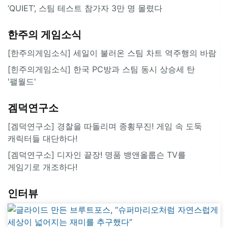
‘QUIET’, 스팀 테스트 참가자 3만 명 몰렸다
한주의 게임소식
[한주의게임소식] 세일이 불러온 스팀 차트 역주행의 바람
[힌주의게임소식] 한국 PC방과 스팀 동시 상승세 탄
'팰월드'
겜덕연구소
[겜덕연구소] 경찰을 따돌리며 종횡무진! 게임 속 도둑
캐릭터들 대단하다!
[겜덕연구소] 디자인 끝장! 명품 뱅앤올룹슨 TV를
게임기로 개조하다!
인터뷰