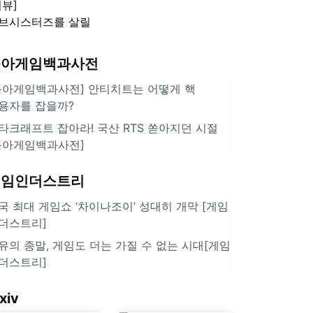
리뷰]
'스플래툰 레이더스'
브시스터즈를 살릴
로운 돌파구 될까?
키런 방치형 신작
동아게임백과사전
쿠키런 크럼블'
동아게임백과사전] 안티치트는 어떻게 핵
용자를 잡을까?
타크래프트 잡아라! 국산 RTS 쏟아지던 시절
동아게임백과사전]
게임인더스트리
국 최대 게임쇼 ‘차이나조이’ 성대히 개막 [게임
더스트리]
유의 종말, 게임도 더는 가질 수 없는 시대[게임
더스트리]
xiv