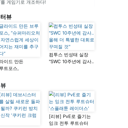
V를 게임기로 개조하다!
인터뷰
컴투스 빈성태 실장
라이드 만든
"SWC 10주년에 감사..
루트포스,
올해 더 특별한 대회로
슈퍼마리오처럼
꾸며질 것"
연스럽게 세상이
리뷰
어지는 재미를
구했다”
[리뷰] PvE로 즐기는
잉크 전투 루트슈터