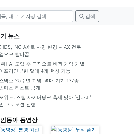
검색
기 뉴스
 IDS, ‘NC AX’로 사명 변경 ∙∙∙ AX 전문
업으로 탈바꿈
기획] AI 도입 후 극적으로 바뀐 게임 개발
이프라인.. '한 달에 4개 런칭 가능'
스박스 25주년 기념, 역대 기기 137종
임패스 리스트 공개
오위즈, 스팀 사이버펑크 축제 맞아 ‘산나비’
인 프로모션 진행
임동아 동영상