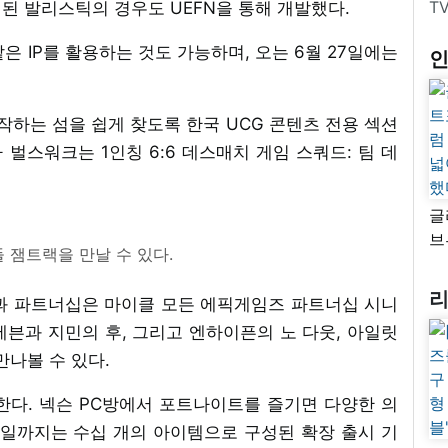
T
개된 발리스틱의 경우도 UEFN을 통해 개발했다.
은 IP를 활용하는 것도 가능하며, 오는 6월 27일에는
하는 섬을 쉽게 찾도록 한국 UCG 콘텐츠 전용 섹션
 벌스워크는 1인칭 6:6 데스매치 게임 스쿼드: 팀 데
글
브
 잼트랙을 만날 수 있다.
“
자
 파트너십은 마이클 모든 에픽게임즈 파트너십 시니
넓
븐과 지민의 후, 그리고 엔하이픈의 노 다웃, 아일릿
추
만나볼 수 있다.
한다. 넥슨 PC방에서 포트나이트를 즐기면 다양한 의
31일까지는 수십 개의 아이템으로 구성된 확장 출시 기