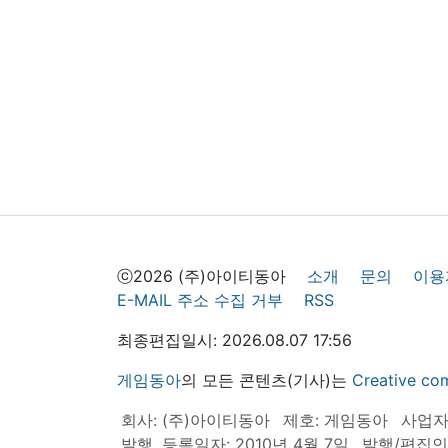
ⓒ2026 (주)아이티동아
소개
문의
이용
E-MAIL 주소 수집 거부
RSS
최종편집일시: 2026.08.07 17:56
게임동아
의 모든 콘텐츠(기사)는
Creative
회사: (주)아이티동아
제호: 게임동아
사업자등
발행, 등록일자: 2010년 4월 7일
발행/편집인