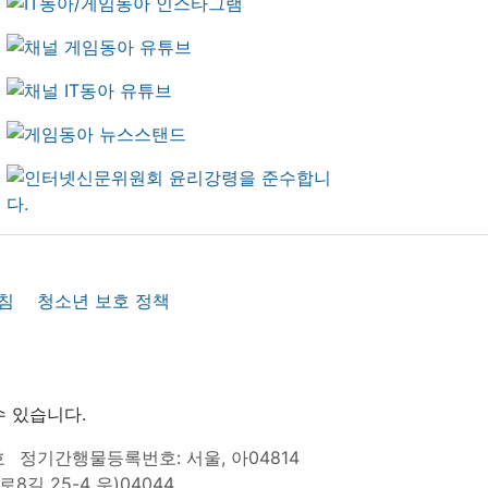
침
청소년 보호 정책
수 있습니다.
호
정기간행물등록번호: 서울, 아04814
8길 25-4 우)04044