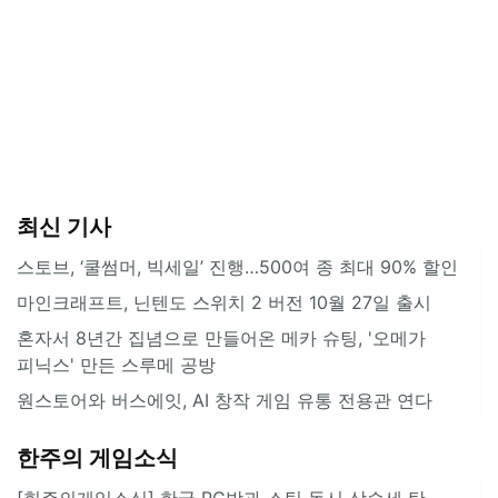
최신 기사
스토브, ‘쿨썸머, 빅세일’ 진행…500여 종 최대 90% 할인
마인크래프트, 닌텐도 스위치 2 버전 10월 27일 출시
혼자서 8년간 집념으로 만들어온 메카 슈팅, '오메가
피닉스' 만든 스루메 공방
원스토어와 버스에잇, AI 창작 게임 유통 전용관 연다
한주의 게임소식
[힌주의게임소식] 한국 PC방과 스팀 동시 상승세 탄