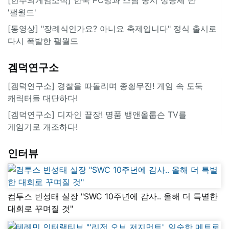
'팰월드'
[동영상] "장례식인가요? 아니요 축제입니다" 정식 출시로
다시 폭발한 팰월드
겜덕연구소
[겜덕연구소] 경찰을 따돌리며 종횡무진! 게임 속 도둑
캐릭터들 대단하다!
[겜덕연구소] 디자인 끝장! 명품 뱅앤올룹슨 TV를
게임기로 개조하다!
인터뷰
컴투스 빈성태 실장 "SWC 10주년에 감사.. 올해 더 특별한
대회로 꾸며질 것"