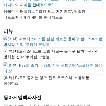
테레민 인터랙티브 "'리전 오브 저지먼트', 익숙한
메트로배니아의 재미를 현대적으로"
리뷰
[리뷰] 데브시스터즈를 살릴 새로운 돌파구 될까? 쿠키런
방치형 신작 '쿠키런 크럼블'
[리뷰] PvE로 즐기는 잉크 전투 루트슈터 '스플래툰
레이더스'
동아게임백과사전
[동아게임백과사전] 안티치트는 어떻게 핵 이용자를