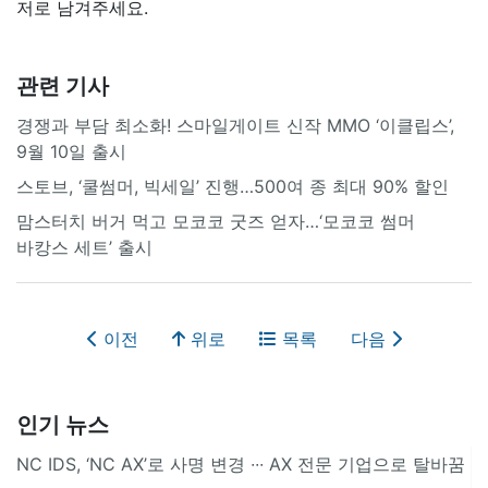
저로 남겨주세요.
관련 기사
경쟁과 부담 최소화! 스마일게이트 신작 MMO ‘이클립스’,
9월 10일 출시
스토브, ‘쿨썸머, 빅세일’ 진행…500여 종 최대 90% 할인
맘스터치 버거 먹고 모코코 굿즈 얻자…‘모코코 썸머
바캉스 세트’ 출시
이전
위로
목록
다음
인기 뉴스
NC IDS, ‘NC AX’로 사명 변경 ∙∙∙ AX 전문 기업으로 탈바꿈