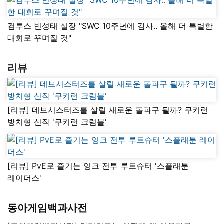
컴투스 빈성태 실장 "SWC 10주년에 감사.. 올해 더 특별한
대회로 꾸며질 것"
리뷰
[리뷰] 데브시스터즈를 살릴 새로운 돌파구 될까? 쿠키런
방치형 신작 '쿠키런 크럼블'
[리뷰] PvE로 즐기는 잉크 전투 루트슈터 '스플래툰
레이더스'
동아게임백과사전