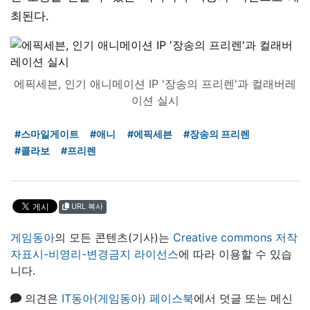
최된다.
에픽세븐, 인기 애니메이션 IP '장송의 프리렌'과 컬래버레
이션 실시
#스마일게이트
#애니
#에픽세븐
#장송의 프리렌
#콜라보
#프리렌
URL 복사
게임동아
의 모든 콘텐츠(기사)는
Creative commons 저작
자표시-비영리-변경금지 라이선스
에 따라 이용할 수 있습
니다.
의견은
IT동아(게임동아) 페이스북
에서 덧글 또는 메신