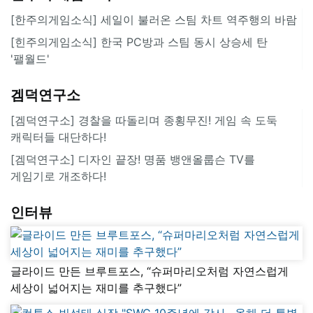
[한주의게임소식] 세일이 불러온 스팀 차트 역주행의 바람
[힌주의게임소식] 한국 PC방과 스팀 동시 상승세 탄
'팰월드'
겜덕연구소
[겜덕연구소] 경찰을 따돌리며 종횡무진! 게임 속 도둑
캐릭터들 대단하다!
[겜덕연구소] 디자인 끝장! 명품 뱅앤올룹슨 TV를
게임기로 개조하다!
인터뷰
글라이드 만든 브루트포스, “슈퍼마리오처럼 자연스럽게
세상이 넓어지는 재미를 추구했다”